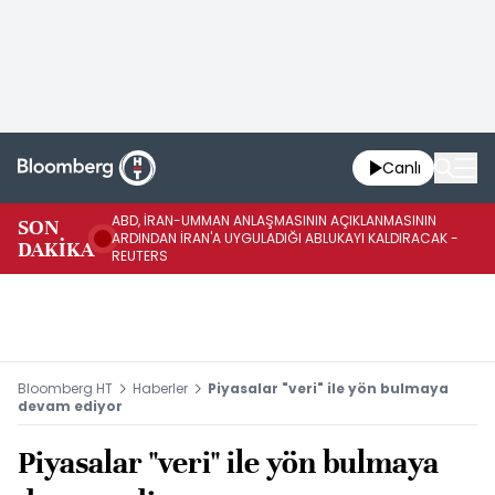
Canlı
ABD, İRAN-UMMAN ANLAŞMASININ AÇIKLANMASININ
AB
SON
ARDINDAN İRAN'A UYGULADIĞI ABLUKAYI KALDIRACAK -
GE
DAKİKA
REUTERS
UY
Bloomberg HT
Haberler
Piyasalar "veri" ile yön bulmaya
devam ediyor
Piyasalar "veri" ile yön bulmaya