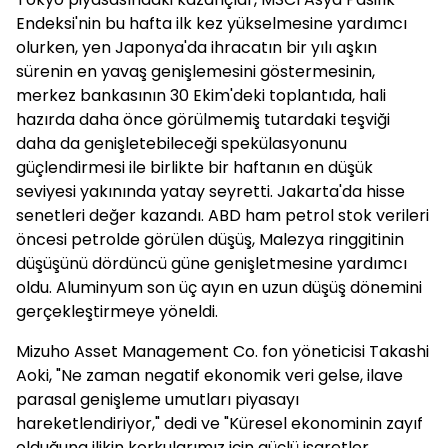
Endeksi'nin bu hafta ilk kez yükselmesine yardımcı
olurken, yen Japonya'da ihracatın bir yılı aşkın
sürenin en yavaş genişlemesini göstermesinin,
merkez bankasının 30 Ekim'deki toplantıda, hali
hazırda daha önce görülmemiş tutardaki teşviği
daha da genişletebileceği spekülasyonunu
güçlendirmesi ile birlikte bir haftanın en düşük
seviyesi yakınında yatay seyretti. Jakarta'da hisse
senetleri değer kazandı. ABD ham petrol stok verileri
öncesi petrolde görülen düşüş, Malezya ringgitinin
düşüşünü dördüncü güne genişletmesine yardımcı
oldu. Aluminyum son üç ayın en uzun düşüş dönemini
gerçekleştirmeye yöneldi.
Mizuho Asset Management Co. fon yöneticisi Takashi
Aoki, "Ne zaman negatif ekonomik veri gelse, ilave
parasal genişleme umutları piyasayı
hareketlendiriyor," dedi ve "Küresel ekonominin zayıf
olduğuna ilikin korkularımız için güçlü işaretler