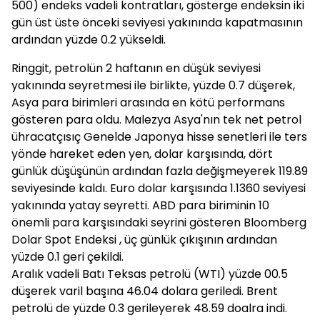
500) endeks vadeli kontratları, gösterge endeksin iki
gün üst üste önceki seviyesi yakınında kapatmasının
ardından yüzde 0.2 yükseldi.
Ringgit, petrolün 2 haftanın en düşük seviyesi
yakınında seyretmesi ile birlikte, yüzde 0.7 düşerek,
Asya para birimleri arasında en kötü performans
gösteren para oldu. Malezya Asya'nın tek net petrol
ühracatçısıç Genelde Japonya hisse senetleri ile ters
yönde hareket eden yen, dolar karşısında, dört
günlük düşüşünün ardından fazla değişmeyerek 119.89
seviyesinde kaldı. Euro dolar karşısında 1.1360 seviyesi
yakınında yatay seyretti. ABD para biriminin 10
önemli para karşısındaki seyrini gösteren Bloomberg
Dolar Spot Endeksi , üç günlük çıkışının ardından
yüzde 0.1 geri çekildi.
Aralık vadeli Batı Teksas petrolü (WTI) yüzde 00.5
düşerek varil başına 46.04 dolara geriledi. Brent
petrolü de yüzde 0.3 gerileyerek 48.59 doalra indi.