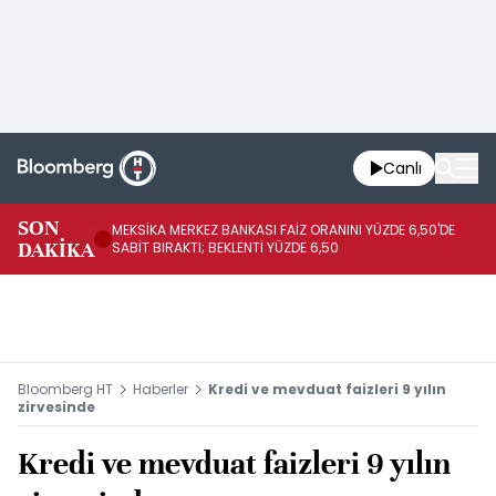
Canlı
SON
MEKSİKA MERKEZ BANKASI FAİZ ORANINI YÜZDE 6,50'DE
OY
DAKİKA
SABİT BIRAKTI; BEKLENTİ YÜZDE 6,50
AÇ
Bloomberg HT
Haberler
Kredi ve mevduat faizleri 9 yılın
zirvesinde
Kredi ve mevduat faizleri 9 yılın