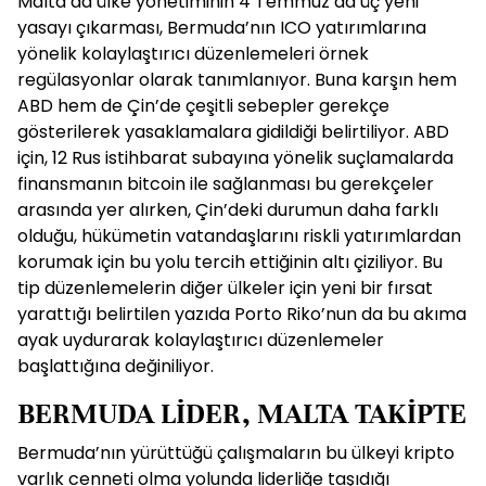
Malta’da ülke yönetiminin 4 Temmuz’da üç yeni
yasayı çıkarması, Bermuda’nın ICO yatırımlarına
yönelik kolaylaştırıcı düzenlemeleri örnek
regülasyonlar olarak tanımlanıyor. Buna karşın hem
ABD hem de Çin’de çeşitli sebepler gerekçe
gösterilerek yasaklamalara gidildiği belirtiliyor. ABD
için, 12 Rus istihbarat subayına yönelik suçlamalarda
finansmanın bitcoin ile sağlanması bu gerekçeler
arasında yer alırken, Çin’deki durumun daha farklı
olduğu, hükümetin vatandaşlarını riskli yatırımlardan
korumak için bu yolu tercih ettiğinin altı çiziliyor. Bu
tip düzenlemelerin diğer ülkeler için yeni bir fırsat
yarattığı belirtilen yazıda Porto Riko’nun da bu akıma
ayak uydurarak kolaylaştırıcı düzenlemeler
başlattığına değiniliyor.
BERMUDA LİDER, MALTA TAKİPTE
Bermuda’nın yürüttüğü çalışmaların bu ülkeyi kripto
varlık cenneti olma yolunda liderliğe taşıdığı