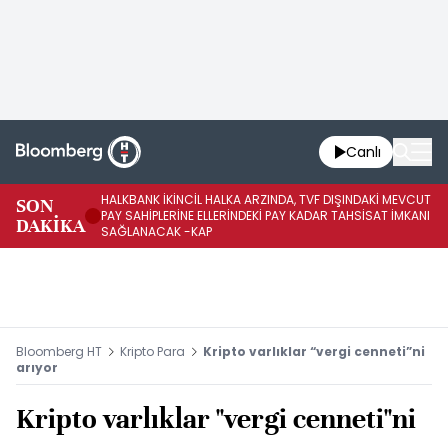
Canlı
HALKBANK İKİNCİL HALKA ARZINDA, TVF DIŞINDAKİ MEVCUT
HA
SON
PAY SAHİPLERİNE ELLERİNDEKİ PAY KADAR TAHSİSAT İMKANI
KO
DAKİKA
SAĞLANACAK -KAP
-K
Bloomberg HT
Kripto Para
Kripto varlıklar “vergi cenneti”ni
arıyor
Kripto varlıklar "vergi cenneti"ni