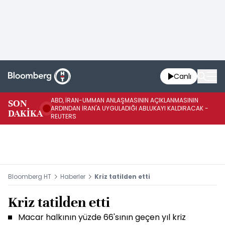
Canlı
ABD, İRAN-UMMAN ANLAŞMASININ AÇIKLANMASININ
AB
SON
ARDINDAN İRAN'A UYGULADIĞI ABLUKAYI KALDIRACAK -
GE
DAKİKA
REUTERS
UY
Bloomberg HT
Haberler
Kriz tatilden etti
Kriz tatilden etti
Macar halkının yüzde 66'sının geçen yıl kriz