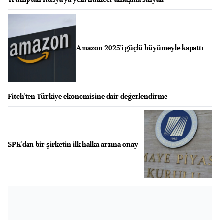
Amazon 2025'i güçlü büyümeyle kapattı
Fitch'ten Türkiye ekonomisine dair değerlendirme
SPK'dan bir şirketin ilk halka arzına onay