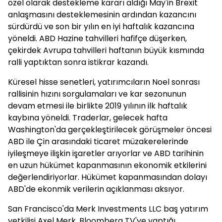
özel olarak destekleme kararı aldığı May'in Brexit
anlaşmasını desteklemesinin ardından kazancını
sürdürdü ve son bir yılın en iyi haftalık kazancına
yöneldi. ABD Hazine tahvilleri hafifçe düşerken,
çekirdek Avrupa tahvilleri haftanın büyük kısmında
ralli yaptıktan sonra istikrar kazandı.
Küresel hisse senetleri, yatırımcıların Noel sonrası
rallisinin hızını sorgulamaları ve kar sezonunun
devam etmesi ile birlikte 2019 yılının ilk haftalık
kaybına yöneldi. Traderlar, gelecek hafta
Washington'da gerçekleştirilecek görüşmeler öncesi
ABD ile Çin arasındaki ticaret müzakerelerinde
iyileşmeye ilişkin işaretler arıyorlar ve ABD tarihinin
en uzun hükümet kapanmasının ekonomik etkilerini
değerlendiriyorlar. Hükümet kapanmasından dolayı
ABD'de ekonmik verilerin açıklanması aksıyor.
San Francisco'da Merk Investments LLC baş yatırım
yetkilisi Axel Merk, Bloomberg TV'ye yaptığı