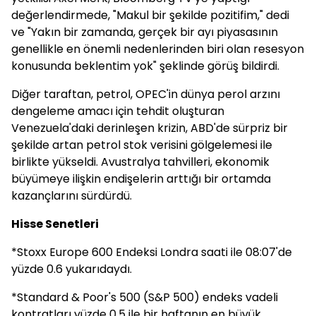
değerlendirmede, "Makul bir şekilde pozitifim," dedi
ve "Yakın bir zamanda, gerçek bir ayı piyasasının
genellikle en önemli nedenlerinden biri olan resesyon
konusunda beklentim yok" şeklinde görüş bildirdi.
Diğer taraftan, petrol, OPEC'in dünya perol arzını
dengeleme amacı için tehdit oluşturan
Venezuela'daki derinleşen krizin, ABD'de sürpriz bir
şekilde artan petrol stok verisini gölgelemesi ile
birlikte yükseldi. Avustralya tahvilleri, ekonomik
büyümeye ilişkin endişelerin arttığı bir ortamda
kazançlarını sürdürdü.
Hisse Senetleri
*Stoxx Europe 600 Endeksi Londra saati ile 08:07'de
yüzde 0.6 yukarıdaydı.
*Standard & Poor's 500 (S&P 500) endeks vadeli
kontratları yüzde 0.5 ile bir haftanın en büyük