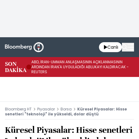
Canlı
ABD, İRAN-UMMAN ANLAŞMASININ AÇIKLANMASININ
AB
SON
ARDINDAN İRAN'A UYGULADIĞI ABLUKAYI KALDIRACAK -
GE
DAKİKA
REUTERS
UY
Bloomberg HT
Piyasalar
Borsa
Küresel Piyasalar: Hisse
senetleri "teknoloji" ile yükseldi, dolar düştü
Küresel Piyasalar: Hisse senetleri