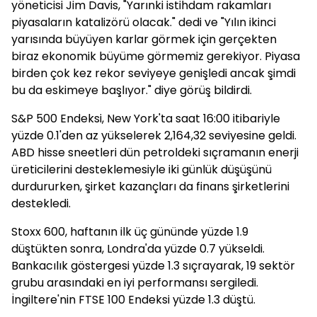
yöneticisi Jim Davis, "Yarınki istihdam rakamları
piyasaların katalizörü olacak." dedi ve "Yılın ikinci
yarısında büyüyen karlar görmek için gerçekten
biraz ekonomik büyüme görmemiz gerekiyor. Piyasa
birden çok kez rekor seviyeye genişledi ancak şimdi
bu da eskimeye başlıyor." diye görüş bildirdi.
S&P 500 Endeksi, New York'ta saat 16:00 itibariyle
yüzde 0.1'den az yükselerek 2,164,32 seviyesine geldi.
ABD hisse sneetleri dün petroldeki sıçramanın enerji
üreticilerini desteklemesiyle iki günlük düşüşünü
durdururken, şirket kazançları da finans şirketlerini
destekledi.
Stoxx 600, haftanın ilk üç gününde yüzde 1.9
düştükten sonra, Londra'da yüzde 0.7 yükseldi.
Bankacılık göstergesi yüzde 1.3 sıçrayarak, 19 sektör
grubu arasındaki en iyi performansı sergiledi.
İngiltere'nin FTSE 100 Endeksi yüzde 1.3 düştü.