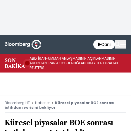
Canlı
ABD, İRAN-UMMAN ANLAŞMASININ AÇIKLANMASININ
AB
SON
ARDINDAN İRAN'A UYGULADIĞI ABLUKAYI KALDIRACAK -
GE
DAKİKA
REUTERS
UY
Bloomberg HT
Haberler
Küresel piyasalar BOE sonrası
istihdam verisini bekliyor
Küresel piyasalar BOE sonrası