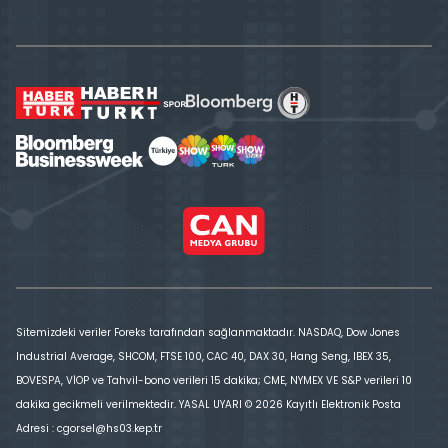
Sitemizdeki veriler Foreks tarafından sağlanmaktadır. NASDAQ, Dow Jones
Industrial Average, SHCOM, FTSE 100, CAC 40, DAX 30, Hang Seng, IBEX 35,
BOVESPA, VİOP ve Tahvil-bono verileri 15 dakika; CME, NYMEX VE S&P verileri 10
dakika gecikmeli verilmektedir. YASAL UYARI © 2026 Kayıtlı Elektronik Posta
Adresi : cgorsel@hs03.kep.tr