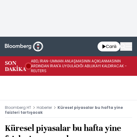
Canlı
ABD, İRAN-UMMAN ANLAŞMASININ AÇIKLANMASININ
AB
SON
ARDINDAN İRAN'A UYGULADIĞI ABLUKAYI KALDIRACAK -
GE
DAKİKA
REUTERS
UY
Bloomberg HT
Haberler
Küresel piyasalar bu hafta yine
faizleri tartışacak
Küresel piyasalar bu hafta yine