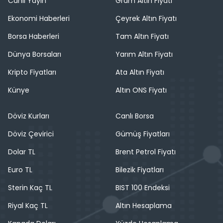
Canlı Yayın
Gram Altın Fiyatı
Ekonomi Haberleri
Çeyrek Altın Fiyatı
Borsa Haberleri
Tam Altın Fiyatı
Dünya Borsaları
Yarım Altın Fiyatı
Kripto Fiyatları
Ata Altın Fiyatı
Künye
Altın ONS Fiyatı
Döviz Kurları
Canlı Borsa
Döviz Çevirici
Gümüş Fiyatları
Dolar TL
Brent Petrol Fiyatı
Euro TL
Bilezik Fiyatları
Sterin Kaç TL
BIST 100 Endeksi
Riyal Kaç TL
Altın Hesaplama