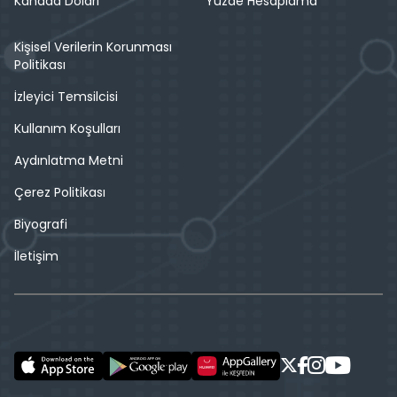
Kanada Doları
Yüzde Hesaplama
Kişisel Verilerin Korunması
Politikası
İzleyici Temsilcisi
Kullanım Koşulları
Aydınlatma Metni
Çerez Politikası
Biyografi
İletişim