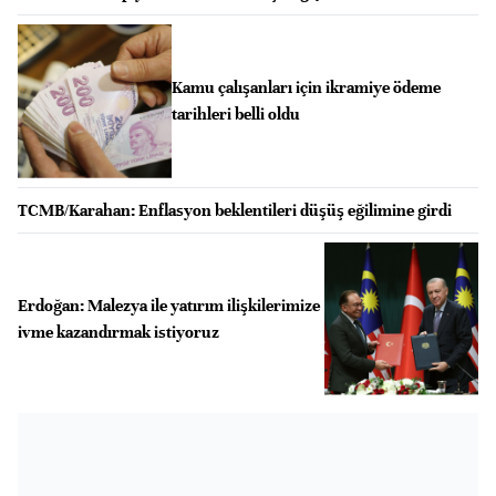
Kamu çalışanları için ikramiye ödeme
tarihleri belli oldu
TCMB/Karahan: Enflasyon beklentileri düşüş eğilimine girdi
Erdoğan: Malezya ile yatırım ilişkilerimize
ivme kazandırmak istiyoruz