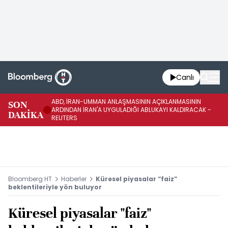
Canlı
ABD, İRAN-UMMAN ANLAŞMASININ AÇIKLANMASININ
AB
SON
ARDINDAN İRAN'A UYGULADIĞI ABLUKAYI KALDIRACAK -
GE
DAKİKA
REUTERS
UY
Bloomberg HT
Haberler
Küresel piyasalar “faiz”
beklentileriyle yön buluyor
Küresel piyasalar "faiz"