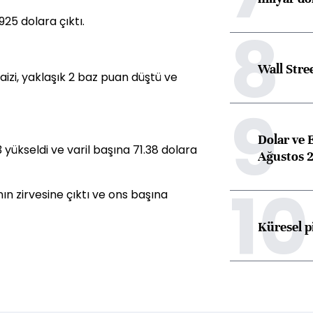
925 dolara çıktı.
8
Wall Stre
 faizi, yaklaşık 2 baz puan düştü ve
9
Dolar ve 
 yükseldi ve varil başına 71.38 dolara
Ağustos 2
10
nın zirvesine çıktı ve ons başına
Küresel p