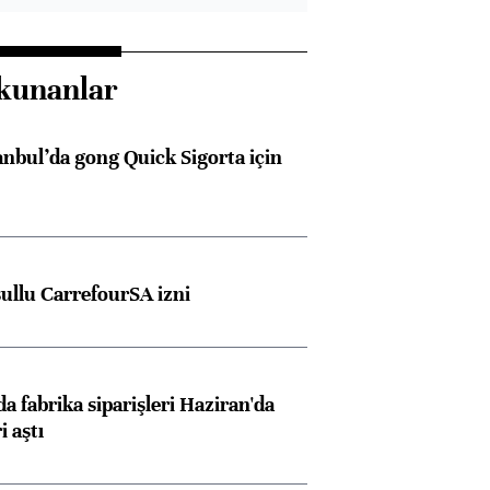
kunanlar
anbul’da gong Quick Sigorta için
şullu CarrefourSA izni
a fabrika siparişleri Haziran'da
i aştı