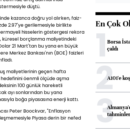
termesiyle düştü.
rinde kazanca doğru yol alırken, faiz-
En Çok O
yüzde 2.97'ye gerilemesiyle birlikte
1
 sermayeli hisselerin göstergesi rekora
ri, küresel borçlanma maliyetindeki
Borsa İst
. Dolar 21 Mart'tan bu yana en büyük
çaldı
ltere Merkez Bankası'nın (BOE) faizleri
2
fladı.
çuş maliyetlerinin geçen hafta
A101'e ko
n hedefinini öenmli ölçüde aşma
deksinin 100 günlük hareketli
3
cak ayı sonlarından bu yana
asıyla boğa piyasasına enerji kattı.
Almanya'd
mcısı Peter Boockvar, "Enflasyon
tahminler
kleşmemesiyle Piyasa derin bir nefed