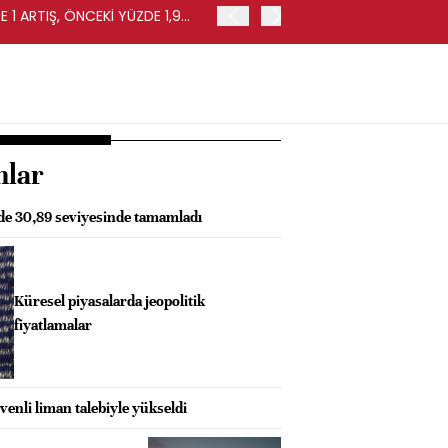
 1 ARTIŞ, ÖNCEKİ YÜZDE 1,9
EURO BÖLGESİ'NDE PERAKE
0,4 ARTIŞ
nlar
zde 30,89 seviyesinde tamamladı
Küresel piyasalarda jeopolitik
fiyatlamalar
enli liman talebiyle yükseldi