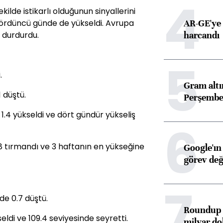
4
kilde istikarlı olduğunun sinyallerini
AR-GE'ye 
dördüncü günde de yükseldi. Avrupa
harcandı
i durdurdu.
5
.
Gram alt
 düştü.
Perşembe 
1.4 yükseldi ve dört gündür yükseliş
6
.8 tırmandı ve 3 haftanın en yükseğine
Google'ın
görev değ
7
e 0.7 düştü.
Roundup d
eldi ve 109.4 seviyesinde seyretti.
milyar dol