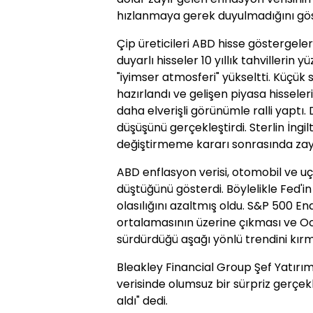
hızlanmaya gerek duyulmadığını gös
Çip üreticileri ABD hisse göstergele
duyarlı hisseler 10 yıllık tahvillerin 
"iyimser atmosferi" yükseltti. Küçük
hazırlandı ve gelişen piyasa hissele
daha elverişli görünümle ralli yaptı
düşüşünü gerçekleştirdi. Sterlin İngi
değiştirmeme kararı sonrasında zayı
ABD enflasyon verisi, otomobil ve u
düştüğünü gösterdi. Böylelikle Fed'i
olasılığını azaltmış oldu. S&P 500 En
ortalamasının üzerine çıkması ve O
sürdürdüğü aşağı yönlü trendini kırm
Bleakley Financial Group Şef Yatırı
verisinde olumsuz bir sürpriz gerçe
aldı" dedi.