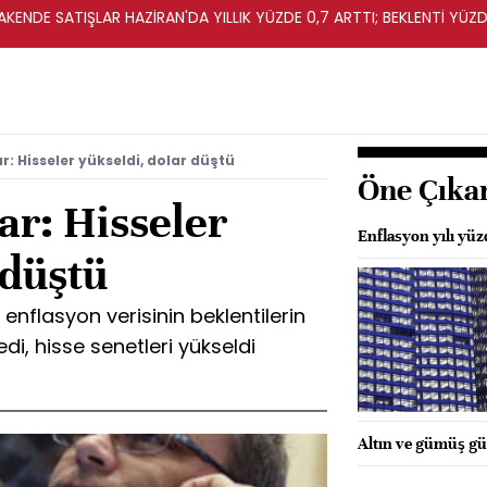
KENDE SATIŞLAR HAZİRAN'DA YILLIK YÜZDE 0,7 ARTTI; BEKLENTİ YÜZDE
r: Hisseler yükseldi, dolar düştü
Öne Çıka
ar: Hisseler
Enflasyon yılı yü
 düştü
enflasyon verisinin beklentilerin
di, hisse senetleri yükseldi
Altın ve gümüş güv