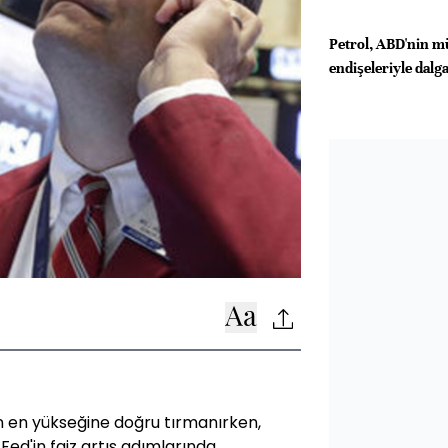
Petrol, ABD'nin m
endişeleriyle dalg
ın en yükseğine doğru tırmanırken,
 Fed'in faiz artış adımlarında