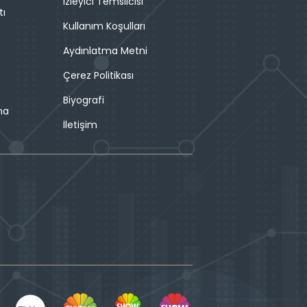
İzleyici Temsilcisi
tı
Kullanım Koşulları
Aydınlatma Metni
Çerez Politikası
Biyografi
ma
İletişim