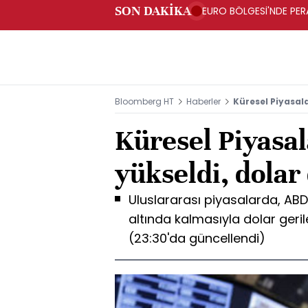
SON DAKİKA
EURO BÖLGESİ'NDE PERA
ARTIŞ
Bloomberg HT
Haberler
Küresel Piyasala
Küresel Piyasal
yükseldi, dolar
Uluslararası piyasalarda, ABD 
altında kalmasıyla dolar gerile
(23:30'da güncellendi)