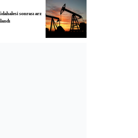
üdahalesi sonrası arz
alandı