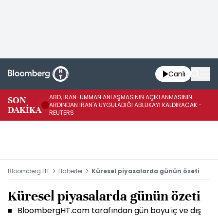
Canlı
ABD, İRAN-UMMAN ANLAŞMASININ AÇIKLANMASININ
AB
SON
ARDINDAN İRAN'A UYGULADIĞI ABLUKAYI KALDIRACAK -
GE
DAKİKA
REUTERS
UY
Bloomberg HT
Haberler
Küresel piyasalarda günün özeti
Küresel piyasalarda günün özeti
BloombergHT.com tarafından gün boyu iç ve dış