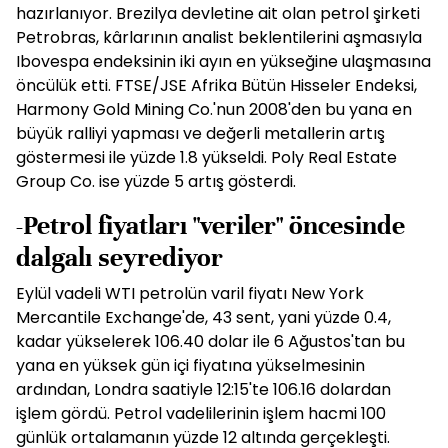
hazırlanıyor. Brezilya devletine ait olan petrol şirketi
Petrobras, kârlarının analist beklentilerini aşmasıyla
Ibovespa endeksinin iki ayın en yükseğine ulaşmasına
öncülük etti. FTSE/JSE Afrika Bütün Hisseler Endeksi,
Harmony Gold Mining Co.'nun 2008'den bu yana en
büyük ralliyi yapması ve değerli metallerin artış
göstermesi ile yüzde 1.8 yükseldi. Poly Real Estate
Group Co. ise yüzde 5 artış gösterdi.
-Petrol fiyatları "veriler" öncesinde
dalgalı seyrediyor
Eylül vadeli WTI petrolün varil fiyatı New York
Mercantile Exchange'de, 43 sent, yani yüzde 0.4,
kadar yükselerek 106.40 dolar ile 6 Ağustos'tan bu
yana en yüksek gün içi fiyatına yükselmesinin
ardından, Londra saatiyle 12:15'te 106.16 dolardan
işlem gördü. Petrol vadelilerinin işlem hacmi 100
günlük ortalamanın yüzde 12 altında gerçekleşti.