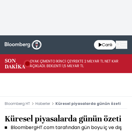
Canlı
İR
SON
OYAK ÇİMENTO İKİNCİ ÇEYREKTE 2 MİLYAR TL NET KAR
YÖ
DAKİKA
AÇIKLADI; BEKLENTİ 1,5 MİLYAR TL
OL
Bloomberg HT
Haberler
Küresel piyasalarda günün özeti
Küresel piyasalarda günün özeti
BloombergHT.com tarafından gün boyu iç ve dış