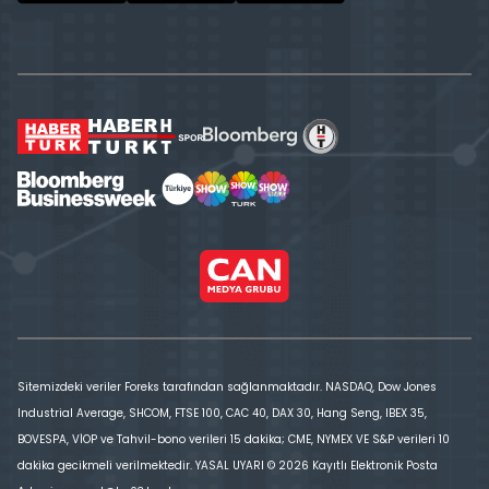
Sitemizdeki veriler Foreks tarafından sağlanmaktadır. NASDAQ, Dow Jones
Industrial Average, SHCOM, FTSE 100, CAC 40, DAX 30, Hang Seng, IBEX 35,
BOVESPA, VİOP ve Tahvil-bono verileri 15 dakika; CME, NYMEX VE S&P verileri 10
dakika gecikmeli verilmektedir. YASAL UYARI © 2026 Kayıtlı Elektronik Posta