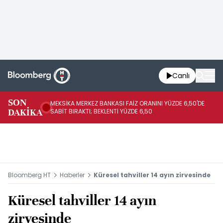
Canlı
SON
MEKSİKA MERKEZ BANKASI FAİZ ORANINI YÜZDE 6,50'DE
OY
DAKİKA
SABİT BIRAKTI; BEKLENTİ YÜZDE 6,50
AÇ
Bloomberg HT
Haberler
Küresel tahviller 14 ayın zirvesinde
Küresel tahviller 14 ayın
zirvesinde