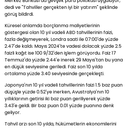
Merkez Bankası da gevşek para politikası uyguluyor,"
dedi ve "Tahviller gerçekten iyi bir yatırım" şeklinde
görüş bildirdi.
Küresel anlamda borçlanma maliyetlerinin
göstergesi olan 10 yıl vadeli ABD tahvillerinin faizi,
fazla değişmeyerek, Londra saati ile 07:00'de yüzde
2.47'de kaldı. Mayıs 2024'te vadesi dolacak yüzde 2.5
faizli kağıt ise 100 9/32'den işlem görüyordu. Faiz 17
Temmuz'da yüzde 2.44'e inerek 29 Mayıs'tan bu yana
en düşük seviyesine geriledi. Faiz son 10 yılda
ortalama yüzde 3.40 seviyesinde gerçekleşti.
Japonya'nın 10 yıl vadeli tahvillerinin faizi 1.5 baz puan
düşüşle yüzde 0.52'ye inerken, Avustralya'nın 10
yıllıklarının getirisi iki baz puan geriliyerek yüzde
3.43'e geldi. Bir baz puan 0.01 yüzde puanına denk
geliyor.
Tahvil arzı son 10 yılda, hükümetlerin ekonomilerini