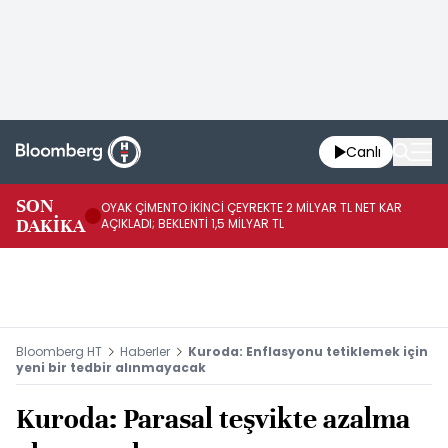
Canlı
İR
SON
OYAK ÇİMENTO İKİNCİ ÇEYREKTE 2 MİLYAR TL NET KAR
YÖ
DAKİKA
AÇIKLADI; BEKLENTİ 1,5 MİLYAR TL
OL
Bloomberg HT
Haberler
Kuroda: Enflasyonu tetiklemek için
yeni bir tedbir alınmayacak
Kuroda: Parasal teşvikte azalma