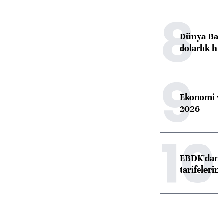
8
Dünya Ban
dolarlık h
9
Ekonomi v
2026
10
EBDK'dan 
tarifeleri