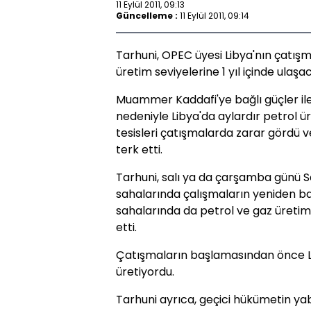
11 Eylül 2011, 09:13
Güncelleme :
11 Eylül 2011, 09:14
Tarhuni, OPEC üyesi Libya'nın çatış
üretim seviyelerine 1 yıl içinde ulaşac
Muammer Kaddafi'ye bağlı güçler ile
nedeniyle Libya'da aylardır petrol ü
tesisleri çatışmalarda zarar gördü v
terk etti.
Tarhuni, salı ya da çarşamba günü S
sahalarında çalışmaların yeniden ba
sahalarında da petrol ve gaz üreti
etti.
Çatışmaların başlamasından önce Lib
üretiyordu.
Tarhuni ayrıca, geçici hükümetin yab