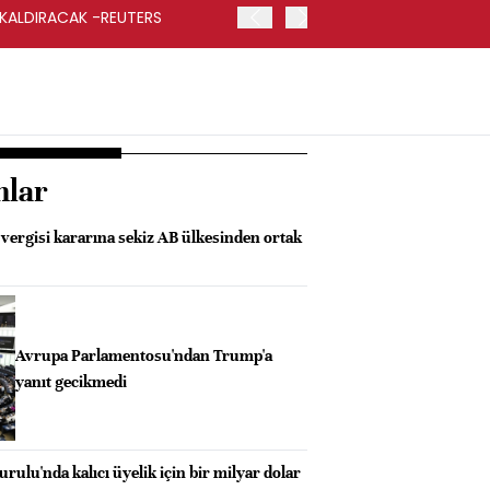
 KALDIRACAK -REUTERS
ABD DIŞİŞLERİ BAKANLIĞI
UYGULANACAK
nlar
ergisi kararına sekiz AB ülkesinden ortak
Avrupa Parlamentosu'ndan Trump'a
yanıt gecikmedi
rulu'nda kalıcı üyelik için bir milyar dolar