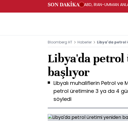
SON DAKİKA
ABD, İRAN-UMMAN ANLA
Bloomberg HT
Haberler
Libya'da petrol
Libya'da petrol
başlıyor
Libyalı muhaliflerin Petrol ve 
petrol üretimine 3 ya da 4 g
söyledi