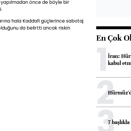
 yapılmadan önce de böyle bir
.
arına hala Kaddafi güçlerince sabotaj
duğunu da belirtti ancak riskin
En Çok O
1
İran: Hür
kabul etm
2
Hürmüz'de
3
7 başlıkla