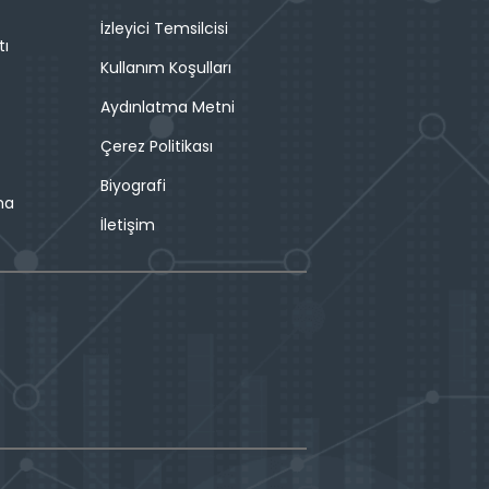
İzleyici Temsilcisi
tı
Kullanım Koşulları
Aydınlatma Metni
Çerez Politikası
Biyografi
ma
İletişim