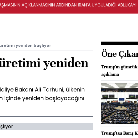
ŞMASININ AÇIKLANMASININ ARDINDAN İRAN'A UYGULADIĞI ABLUKAYI
 üretimi yeniden başlıyor
Öne Çıka
 üretimi yeniden
Trump'ın gümrük v
açıklama
Maliye Bakanı Ali Tarhuni, ülkenin
ün içinde yeniden başlayacağını
Trump'tan Barış Ku