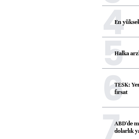
4
En yüksek
5
Halka arz
6
TESK: Yen
fırsat
7
ABD'de ma
dolarlık y