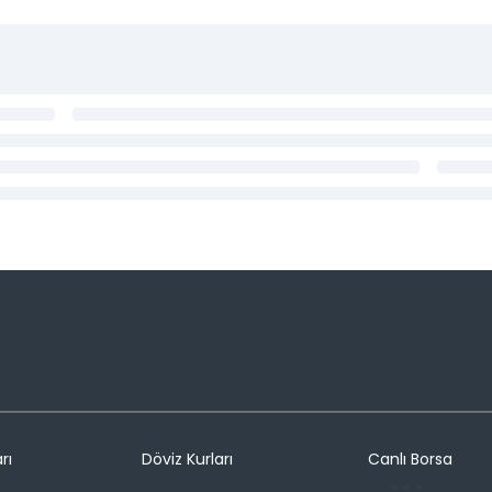
rı
Döviz Kurları
Canlı Borsa