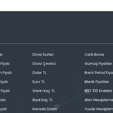
rı
Döviz Kurları
Canlı Borsa
Fiyatı
Döviz Çevirici
Gümüş Fiyatları
n Fiyatı
Dolar TL
Brent Petrol Fiya
iyatı
Euro TL
Bilezik Fiyatları
 Fiyatı
Sterin Kaç TL
BIST 100 Endeksi
yatı
Riyal Kaç TL
Altın Hesaplama
iyatı
Kanada Doları
Yüzde Hesapla