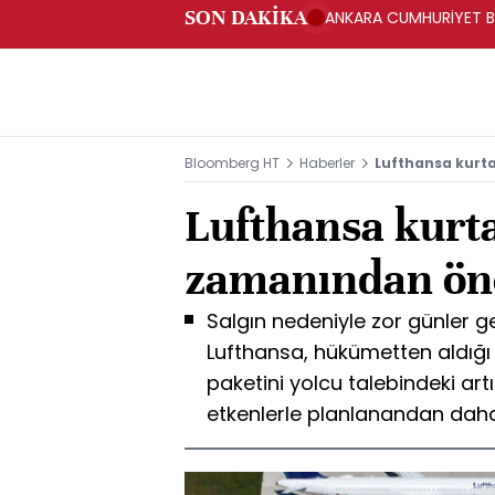
SON DAKİKA
ANKARA CUMHURİYET BA
BAKANLIĞINA GÖNDERD
Bloomberg HT
Haberler
Lufthansa kurt
Lufthansa kurt
zamanından ön
Salgın nedeniyle zor günler g
Lufthansa, hükümetten aldığı
paketini yolcu talebindeki art
etkenlerle planlanandan daha