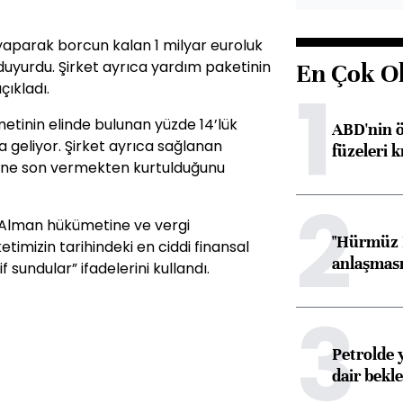
aparak borcun kalan 1 milyar euroluk
 duyurdu. Şirket ayrıca yardım paketinin
En Çok O
1
çıkladı.
tinin elinde bulunan yüzde 14’lük
ABD'nin ö
a geliyor. Şirket ayrıca sağlanan
füzeleri k
işine son vermekten kurtulduğunu
2
Alman hükümetine ve vergi
"Hürmüz B
timizin tarihindeki en ciddi finansal
anlaşması 
f sundular” ifadelerini kullandı.
3
Petrolde 
dair bekle