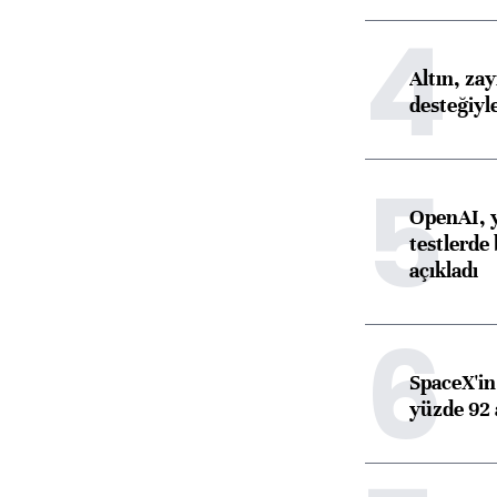
4
Altın, za
desteğiyl
5
OpenAI, y
testlerde 
açıkladı
6
SpaceX'in 
yüzde 92 