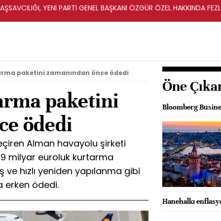
ŞSAVCILIĞI, YENİ PARTİ GENEL BAŞKANI ÖZGÜR ÖZEL HAKKINDA FEZ
İ
arma paketini zamanından önce ödedi
Öne Çıka
arma paketini
Bloomberg Business
ce ödedi
eçiren Alman havayolu şirketi
 9 milyar euroluk kurtarma
ış ve hızlı yeniden yapılanma gibi
 erken ödedi.
Hanehalkı enflasy