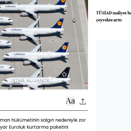
TÜSİAD maliyet ba
çeyrekte arttı
lman hükümetinin salgın nedeniyle zor
lyar Euroluk kurtarma paketini