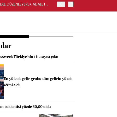
LEKE DÜZENLEYEREK ADALET
YENİ PARTİ GENEL BAŞKA
nlar
week Türkiye'nin 111. sayısı çıktı
En yüksek gelir grubu tüm gelirin yüzde
48'ini aldı
on beklentisi yüzde 50,90 oldu