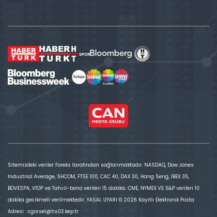
Sitemizdeki veriler Foreks tarafından sağlanmaktadır. NASDAQ, Dow Jones
Industrial Average, SHCOM, FTSE 100, CAC 40, DAX 30, Hang Seng, IBEX 35,
BOVESPA, VİOP ve Tahvil-bono verileri 15 dakika; CME, NYMEX VE S&P verileri 10
dakika gecikmeli verilmektedir. YASAL UYARI © 2026 Kayıtlı Elektronik Posta
Adresi : cgorsel@hs03.kep.tr