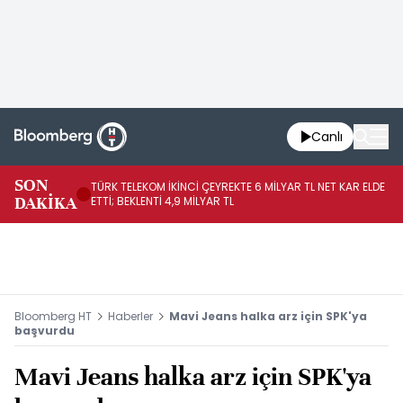
Canlı
SON
TÜRK TELEKOM İKİNCİ ÇEYREKTE 6 MİLYAR TL NET KAR ELDE
AB
DAKİKA
ETTİ; BEKLENTİ 4,9 MİLYAR TL
İR
Bloomberg HT
Haberler
Mavi Jeans halka arz için SPK'ya
başvurdu
Mavi Jeans halka arz için SPK'ya