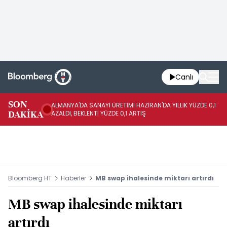
Canlı
SON
ALMANYA'DA SANAYİ ÜRETİMİ HAZİRAN'DA YILLIK YÜZDE 0,1
AL
DAKİKA
AZALDI, BEKLENTİ YÜZDE 0,1 ARTIŞ
AR
Bloomberg HT
Haberler
MB swap ihalesinde miktarı artırdı
MB swap ihalesinde miktarı
artırdı