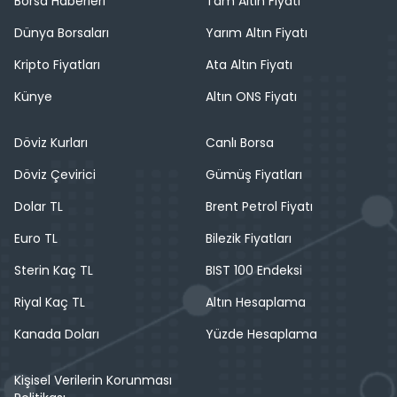
Borsa Haberleri
Tam Altın Fiyatı
Dünya Borsaları
Yarım Altın Fiyatı
Kripto Fiyatları
Ata Altın Fiyatı
Künye
Altın ONS Fiyatı
Döviz Kurları
Canlı Borsa
Döviz Çevirici
Gümüş Fiyatları
Dolar TL
Brent Petrol Fiyatı
Euro TL
Bilezik Fiyatları
Sterin Kaç TL
BIST 100 Endeksi
Riyal Kaç TL
Altın Hesaplama
Kanada Doları
Yüzde Hesaplama
Kişisel Verilerin Korunması