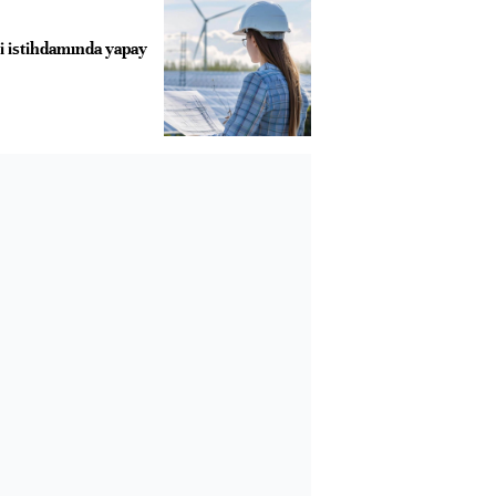
ji istihdamında yapay