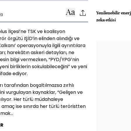
Yenilenebilir ener
23
zeka etkisi
lus İlçesi’ne TSK ve koalisyon
erör örgütü IŞİD’in elinden alındığı ve
lkanı’ operasyonuyla ilgili ayrıntılara
ı; harekâtın askeri detayları, ne
 kesin bilgi vermezken, “PYD/YPG’nin
eni birliklerin sokulabileceğini” ve yeni
 ifade ediyor.
tarafından boşaltılmazsa zırhlı
ini vurgulayan kaynaklar, “Gelişen ve
lıyor. Her türlü müdahaleye
hai amaç ise sınırda her türlü teröristten
rmak...
ER