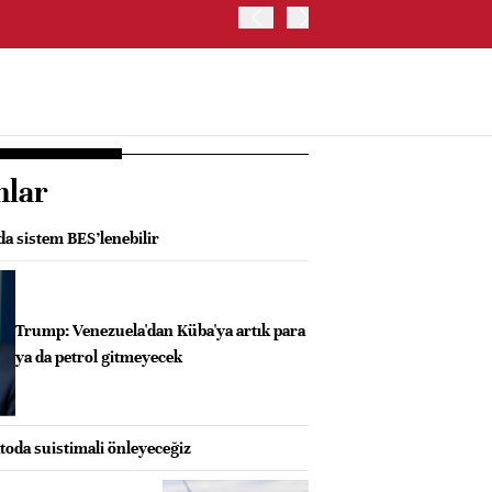
ABD HAZİNE BAKANLIĞI'NIN
nlar
da sistem BES’lenebilir
Trump: Venezuela'dan Küba'ya artık para
ya da petrol gitmeyecek
oda suistimali önleyeceğiz