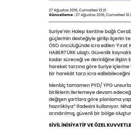
27 Ağustos 2016, Cumartesi 13:21
Güncelleme :
27 Ağustos 2016, Cumartesi 13:
Suriye’nin Halep kentine bağlı Cerab
güçlerinin desteğiyle girilip ilçenin t
ÖSO öncülüğünde icra edilen ‘Fırat Ka
HABERTÜRK ulaştı. Güvenlik kaynaklar
kadar süreceği ve derinliğine ilişkin
hareket tarzına göre Suriye içlerine y
bir harekât tarzı icra edilebileceğini
Menbiç tamamen PYD/ YPG unsurları 
birliklerin ilerlemeye devam edeceğ
değişen şartlara göre planlama yapı
hazırlıklıyız” ifadesini kullanıyor. Ni
arındırılmış, güvenli bir bölge oluştu
SİVİL İNİSİYATİF VE ÖZEL KUVVETL