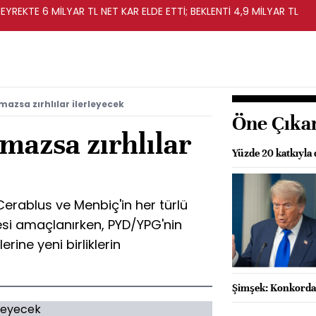
EYREKTE 6 MİLYAR TL NET KAR ELDE ETTİ; BEKLENTİ 4,9 MİLYAR TL
azsa zırhlılar ilerleyecek
Öne Çıka
mazsa zırhlılar
Yüzde 20 katkıyla 
 Cerablus ve Menbiç'in her türlü
si amaçlanırken, PYD/YPG'nin
rine yeni birliklerin
Şimşek: Konkordat