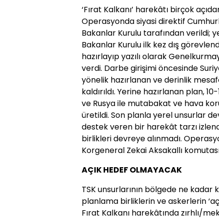
‘Fırat Kalkanı’ harekâtı birçok açıda
Operasyonda siyasi direktif Cumhurb
Bakanlar Kurulu tarafından verildi;
Bakanlar Kurulu ilk kez dış görevle
hazırlayıp yazılı olarak Genelkurma
verdi. Darbe girişimi öncesinde Sur
yönelik hazırlanan ve derinlik mesaf
kaldırıldı. Yerine hazırlanan plan, 1
ve Rusya ile mutabakat ve hava kor
üretildi. Son planla yerel unsurlar 
destek veren bir harekât tarzı izle
birlikleri devreye alınmadı. Operasy
Korgeneral Zekai Aksakallı komutasınd
AÇIK HEDEF OLMAYACAK
TSK unsurlarının bölgede ne kadar ka
planlama birliklerin ve askerlerin ‘
Fırat Kalkanı harekâtında zırhlı/mek