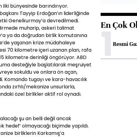
n ilki bünyesinde barındırıyor.
aşkanı Tayyip Erdoğan’ın liderliğinde
 yetki Genelkurmay’a devredilmedi.
En Çok O
1
ndirmede muharip, askeri talimat
y’a ya da doğrudan birlik komutanına
iye’de yaşanan krize müdahaleye
Resmi Ga
esi 70 kilometre içeri uzanan plan, rafa
0-15 kilometre derinliği öngörüyor. ABD
uma desteğiyle başlatılarak meşruiyet
devreye sokuldu ve onlara ön açan,
ndi. Komando tugayı ve kara-havacılık
onda zırhlı/mekanize unsurlarla,
aki özel birlikler aktif rol oynadı.
lacağı şu an belli değil ancak
açık hedef’ olmayacağı biçimde yapıldı.
anize birliklerin Karkamış’a