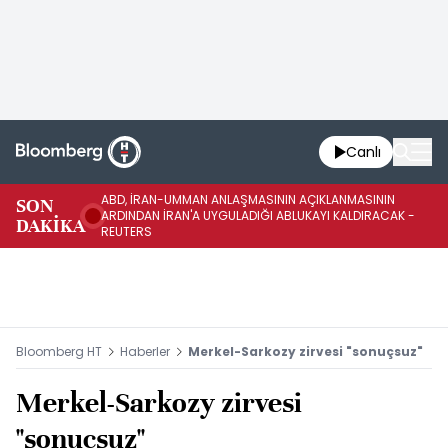
Canlı
ABD, İRAN-UMMAN ANLAŞMASININ AÇIKLANMASININ
AB
SON
ARDINDAN İRAN'A UYGULADIĞI ABLUKAYI KALDIRACAK -
GE
DAKİKA
REUTERS
UY
Bloomberg HT
Haberler
Merkel-Sarkozy zirvesi "sonuçsuz"
Merkel-Sarkozy zirvesi
"sonuçsuz"