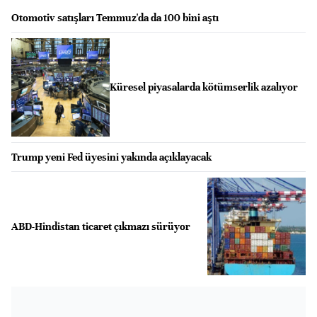
Otomotiv satışları Temmuz'da da 100 bini aştı
Küresel piyasalarda kötümserlik azalıyor
Trump yeni Fed üyesini yakında açıklayacak
ABD-Hindistan ticaret çıkmazı sürüyor