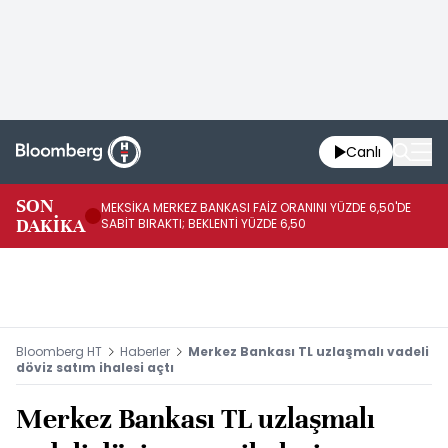
Canlı
SON
MEKSİKA MERKEZ BANKASI FAİZ ORANINI YÜZDE 6,50'DE
OY
DAKİKA
SABİT BIRAKTI; BEKLENTİ YÜZDE 6,50
AÇ
Bloomberg HT
Haberler
Merkez Bankası TL uzlaşmalı vadeli
döviz satım ihalesi açtı
Merkez Bankası TL uzlaşmalı