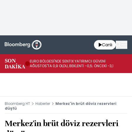
Canlı
SON
EURO BÖLGESİ'NDE SENTIX YATIRIMCI GÜVENİ
İR
DAKİKA
AĞUSTOS'TA 0,9 OLDU, BEKLENTİ -0,5; ÖNCEKİ -3,1
DE
Bloomberg HT
Haberler
Merkez'in brüt döviz rezervleri
düştü
Merkez'in brüt döviz rezervleri