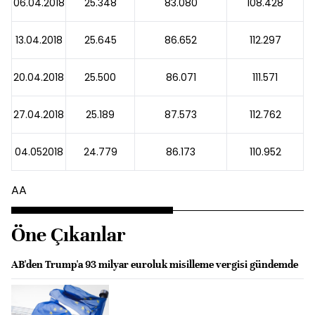
06.04.2018
25.348
83.080
108.428
13.04.2018
25.645
86.652
112.297
20.04.2018
25.500
86.071
111.571
27.04.2018
25.189
87.573
112.762
04.052018
24.779
86.173
110.952
AA
Öne Çıkanlar
AB'den Trump'a 93 milyar euroluk misilleme vergisi gündemde