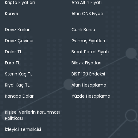
Kripto Fiyatları
Ata Altın Fiyatı
Künye
Altın ONS Fiyatı
Döviz Kurları
Canlı Borsa
Döviz Çevirici
Gümüş Fiyatları
Dolar TL
Brent Petrol Fiyatı
Euro TL
Bilezik Fiyatları
Sterin Kaç TL
BIST 100 Endeksi
Riyal Kaç TL
Altın Hesaplama
Kanada Doları
Yüzde Hesaplama
Kişisel Verilerin Korunması
Politikası
İzleyici Temsilcisi