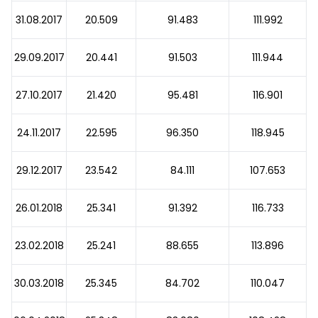
31.08.2017
20.509
91.483
111.992
29.09.2017
20.441
91.503
111.944
27.10.2017
21.420
95.481
116.901
24.11.2017
22.595
96.350
118.945
29.12.2017
23.542
84.111
107.653
26.01.2018
25.341
91.392
116.733
23.02.2018
25.241
88.655
113.896
30.03.2018
25.345
84.702
110.047