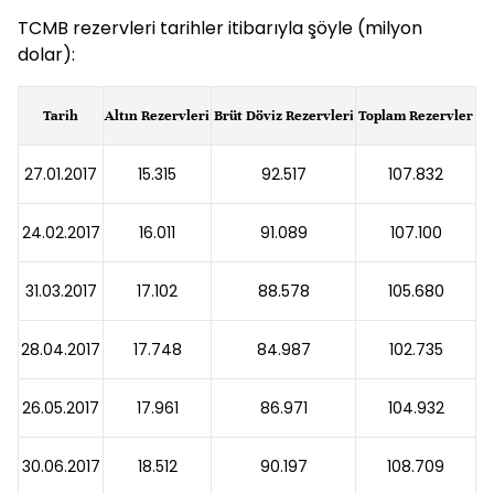
TCMB rezervleri tarihler itibarıyla şöyle (milyon
dolar):
Tarih
Altın Rezervleri
Brüt Döviz Rezervleri
Toplam Rezervler
27.01.2017
15.315
92.517
107.832
24.02.2017
16.011
91.089
107.100
31.03.2017
17.102
88.578
105.680
28.04.2017
17.748
84.987
102.735
26.05.2017
17.961
86.971
104.932
30.06.2017
18.512
90.197
108.709