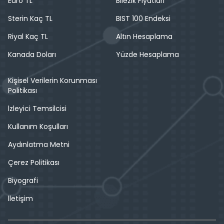
Euro TL
Bilezik Fiyatları
Sterin Kaç TL
BIST 100 Endeksi
Riyal Kaç TL
Altın Hesaplama
Kanada Doları
Yüzde Hesaplama
Kişisel Verilerin Korunması
Politikası
İzleyici Temsilcisi
Kullanım Koşulları
Aydınlatma Metni
Çerez Politikası
Biyografi
İletişim