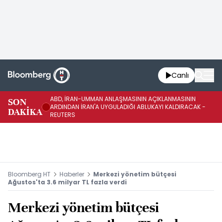
Canlı
ABD, İRAN-UMMAN ANLAŞMASININ AÇIKLANMASININ
AB
SON
ARDINDAN İRAN'A UYGULADIĞI ABLUKAYI KALDIRACAK -
GE
DAKİKA
REUTERS
UY
Bloomberg HT
Haberler
Merkezi yönetim bütçesi
Ağustos'ta 3.6 milyar TL fazla verdi
Merkezi yönetim bütçesi