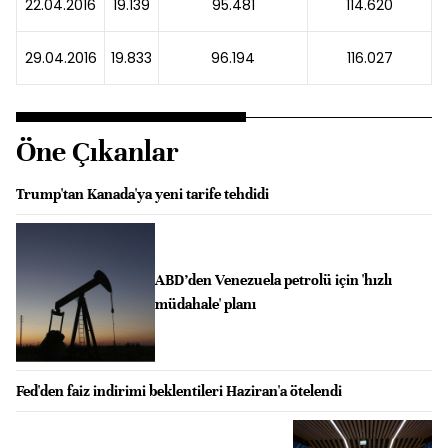
22.04.2016
19.139
95.481
114.620
29.04.2016
19.833
96.194
116.027
Öne Çıkanlar
Trump'tan Kanada'ya yeni tarife tehdidi
ABD’den Venezuela petrolü için 'hızlı
müdahale' planı
Fed'den faiz indirimi beklentileri Haziran'a ötelendi