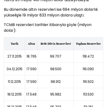
Bu dönemde altın rezervleri ise 694 milyon dolarlık
yükselişle 19 milyar 833 milyon dolara ulaştı.
TCMB rezervleri tarihler itibarıyla şöyle (milyon
dolar):
Tarih
Altın
Brüt Döviz Rezervleri
Toplam Rezervler
27.11.2015
18.765
99.707
118.472
04.12.2015
17.590
98.500
116.090
11.12.2015
17.590
98.912
116.502
18.12.2015
17.548
95.982
113.530