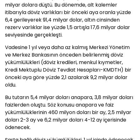
milyar dolara düştü. Bu dönemde, alt kalemler
itibarıyla döviz varlıkları bir önceki aya oranla yüzde
6,4 gerileyerek 91,4 milyar dolar, altın cinsinden
rezerv varlıklar ise yüzde 1,5 artışla 17,6 milyar dolar
seviyesinde gerçekleşti.
Vadesine 1 yıl veya daha az kalmış Merkezi Yönetim
ve Merkez Bankasının önceden belirlenmiş döviz
yükümlülükleri (döviz kredileri, menkul kıymetler,
Kredi Mektuplu Döviz Tevdiat Hesapları-KMDTH) bir
önceki aya göre yüzde 2,1 azalarak 9,2 milyar dolar
oldu.
Bu tutarın 5,4 milyar doları anapara, 3,8 milyar doları
faizlerden oluştu. Söz konusu anapara ve faiz
yükümlülüklerinin 460 milyon doları bir ay, 2,5 milyar
doları 2-3 ay ve 6,2 milyar doları 4-12 ay içerisinde
ödenecek.
Şarta bağlı döviz yükümlülükleri, 1 yıl içinde ödenecek