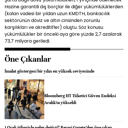
Hazine garantili dış borçlar ile diğer yükümlülüklerden
(kalan vadesi bir yıldan uzun KMDTH, bankacılık
sektörünün döviz ve altın cinsinden zorunlu
karşılıkları ve akreditifler) oluştu. Söz konusu
yükümlülükler bir önceki aya göre yüzde 2,7 azalarak
73,7 milyara geriledi.
Öne Çıkanlar
İmalat göstergesi bir yılın en yüksek seviyesinde
Bloomberg HT Tüketici Güven Endeksi
Aralık'ta yükseldi
1 Ocak itibariyle neler değişti? Resmi Gazete’den öne çıkan