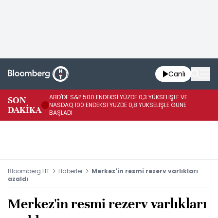
Canlı
ABD'DE S&P 500 ENDEKSİ YÜZDE 0,3 YÜKSELİŞLE VE
SON
HA
NASDAQ 100 ENDEKSİ YÜZDE 0,8 YÜKSELİŞLE GÜNE
DAKİKA
AR
BAŞLADI
Bloomberg HT
Haberler
Merkez'in resmi rezerv varlıkları
azaldı
Merkez'in resmi rezerv varlıkları