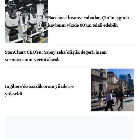
Barclays: İnsansı robotlar, Çin’in işgücü
kaybının yüzde 60’ını telafi edebilir
StanChart CEO'su: Yapay zeka 'düşük değerli insan
sermayesinin' yerini alacak
İngiltere'de işsizlik oranı yüzde 5'e
yükseldi