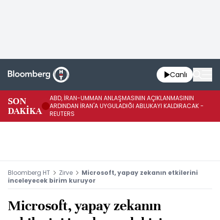
Canlı
ABD, İRAN-UMMAN ANLAŞMASININ AÇIKLANMASININ
AB
SON
ARDINDAN İRAN'A UYGULADIĞI ABLUKAYI KALDIRACAK -
GE
DAKİKA
REUTERS
UY
Bloomberg HT
Zirve
Microsoft, yapay zekanın etkilerini
inceleyecek birim kuruyor
Microsoft, yapay zekanın