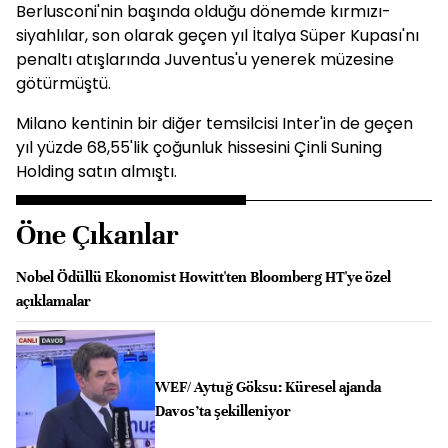
Berlusconi'nin başında olduğu dönemde kırmızı-
siyahlılar, son olarak geçen yıl İtalya Süper Kupası'nı
penaltı atışlarında Juventus'u yenerek müzesine
götürmüştü.
Milano kentinin bir diğer temsilcisi Inter'in de geçen
yıl yüzde 68,55'lik çoğunluk hissesini Çinli Suning
Holding satın almıştı.
Öne Çıkanlar
Nobel Ödüllü Ekonomist Howitt'ten Bloomberg HT'ye özel
açıklamalar
WEF/ Aytuğ Göksu: Küresel ajanda
Davos’ta şekilleniyor