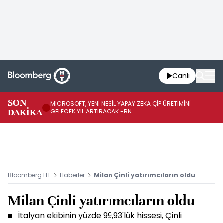
Canlı
SON
MICROSOFT, YENİ NESİL YAPAY ZEKA ÇİP ÜRETİMİNİ
HA
DAKİKA
GELECEK YIL ARTIRACAK -BN
Mİ
Bloomberg HT
Haberler
Milan Çinli yatırımcıların oldu
Milan Çinli yatırımcıların oldu
İtalyan ekibinin yüzde 99,93'lük hissesi, Çinli