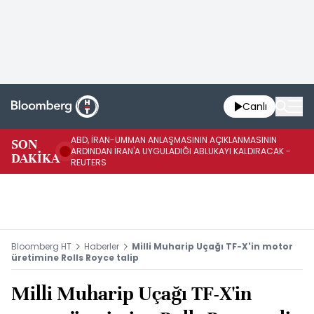
Canlı
ABD, İRAN-UMMAN ANLAŞMASININ AÇIKLANMASININ
AB
SON
ARDINDAN İRAN'A UYGULADIĞI ABLUKAYI KALDIRACAK -
GE
DAKİKA
REUTERS
UY
Bloomberg HT
Haberler
Milli Muharip Uçağı TF-X'in motor
üretimine Rolls Royce talip
Milli Muharip Uçağı TF-X'in