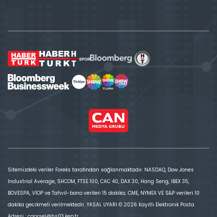
Sitemizdeki veriler Foreks tarafından sağlanmaktadır. NASDAQ, Dow Jones
Industrial Average, SHCOM, FTSE 100, CAC 40, DAX 30, Hang Seng, IBEX 35,
BOVESPA, VİOP ve Tahvil-bono verileri 15 dakika; CME, NYMEX VE S&P verileri 10
dakika gecikmeli verilmektedir. YASAL UYARI © 2026 Kayıtlı Elektronik Posta
Adresi : cgorsel@hs03.kep.tr