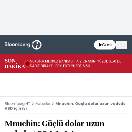
Canlı
SON
MEKSİKA MERKEZ BANKASI FAİZ ORANINI YÜZDE 6,50'DE
OY
DAKİKA
SABİT BIRAKTI; BEKLENTİ YÜZDE 6,50
AÇ
Bloomberg HT
Haberler
Mnuchin: Güçlü dolar uzun vadede
ABD için iyi
Mnuchin: Güçlü dolar uzun