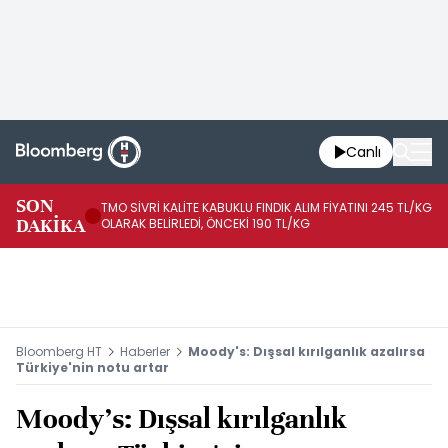
Canlı
SON
TMO SİVRİ KALİTE KABUKLU FINDIK ALIM FİYATINI 245 TL/KG
TM
DAKİKA
OLARAK BELİRLEDİ, ÖNCEKİ 190 TL/KG
TL
Bloomberg HT
Haberler
Moody's: Dışsal kırılganlık azalırsa
Türkiye'nin notu artar
Moody's: Dışsal kırılganlık