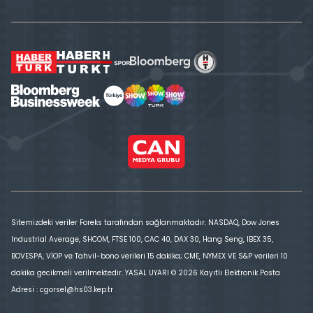
Sitemizdeki veriler Foreks tarafından sağlanmaktadır. NASDAQ, Dow Jones
Industrial Average, SHCOM, FTSE 100, CAC 40, DAX 30, Hang Seng, IBEX 35,
BOVESPA, VİOP ve Tahvil-bono verileri 15 dakika; CME, NYMEX VE S&P verileri 10
dakika gecikmeli verilmektedir. YASAL UYARI © 2026 Kayıtlı Elektronik Posta
Adresi : cgorsel@hs03.kep.tr