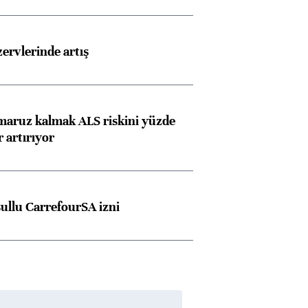
rvlerinde artış
 maruz kalmak ALS riskini yüzde
 artırıyor
şullu CarrefourSA izni