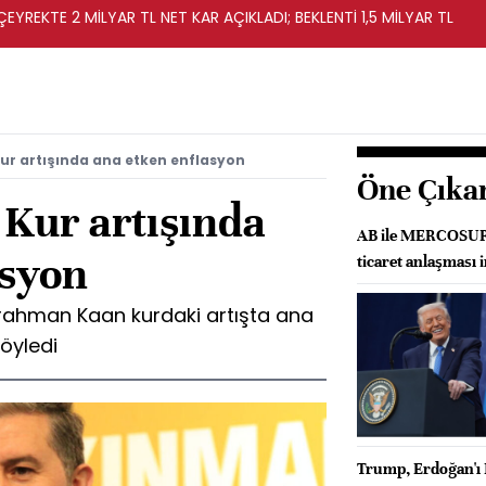
EYREKTE 2 MİLYAR TL NET KAR AÇIKLADI; BEKLENTİ 1,5 MİLYAR TL
ur artışında ana etken enflasyon
Öne Çıka
Kur artışında
AB ile MERCOSUR a
asyon
ticaret anlaşması 
ahman Kaan kurdaki artışta ana
öyledi
Trump, Erdoğan'ı 