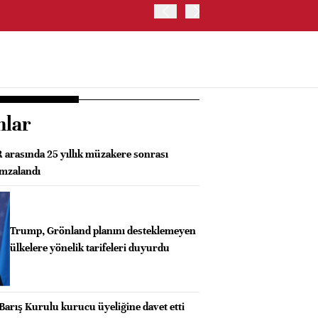
İRAN VE UMMAN, HÜRMÜZ 
OLUŞTURMAYI PLANLIYOR
nlar
rasında 25 yıllık müzakere sonrası
imzalandı
Trump, Grönland planını desteklemeyen
ülkelere yönelik tarifeleri duyurdu
Barış Kurulu kurucu üyeliğine davet etti