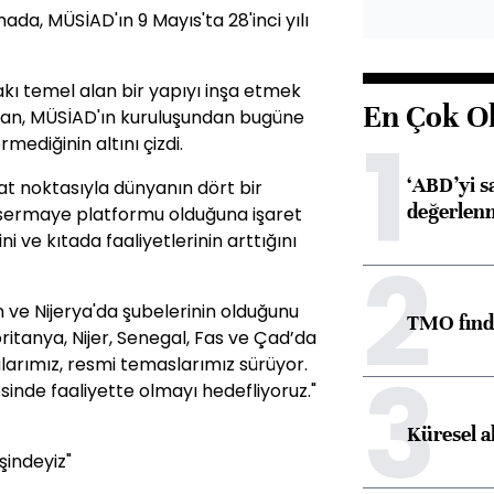
da, MÜSİAD'ın 9 Mayıs'ta 28'inci yılı
kı temel alan bir yapıyı inşa etmek
En Çok O
 Kaan, MÜSİAD'ın kuruluşundan bugüne
1
ediğinin altını çizdi.
‘ABD’yi s
ibat noktasıyla dünyanın dört bir
değerlen
r sermaye platformu olduğuna işaret
rini ve kıtada faaliyetlerinin arttığını
2
n ve Nijerya'da şubelerinin olduğunu
TMO fındık
Moritanya, Nijer, Senegal, Fas ve Çad’da
3
alarımız, resmi temaslarımız sürüyor.
sinde faaliyette olmayı hedefliyoruz."
Küresel a
şindeyiz"