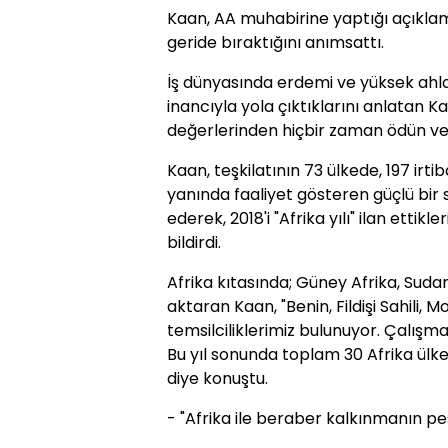
Kaan, AA muhabirine yaptığı açıklama
geride bıraktığını anımsattı.
İş dünyasında erdemi ve yüksek ahla
inancıyla yola çıktıklarını anlatan
değerlerinden hiçbir zaman ödün verm
Kaan, teşkilatının 73 ülkede, 197 irt
yanında faaliyet gösteren güçlü bi
ederek, 2018'i "Afrika yılı" ilan ettikle
bildirdi.
Afrika kıtasında; Güney Afrika, Suda
aktaran Kaan, "Benin, Fildişi Sahili, 
temsilciliklerimiz bulunuyor. Çalışm
Bu yıl sonunda toplam 30 Afrika ülke
diye konuştu.
- "Afrika ile beraber kalkınmanın pe