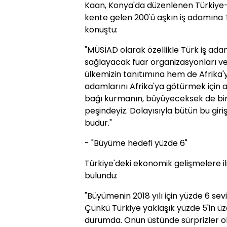
Kaan, Konya'da düzenlenen Türkiye
kente gelen 200'ü aşkın iş adamına Tü
konuştu:
"MÜSİAD olarak özellikle Türk iş ad
sağlayacak fuar organizasyonları v
ülkemizin tanıtımına hem de Afrika'y
adamlarını Afrika'ya götürmek için at
bağı kurmanın, büyüyeceksek de bi
peşindeyiz. Dolayısıyla bütün bu gir
budur."
- "Büyüme hedefi yüzde 6"
Türkiye'deki ekonomik gelişmelere il
bulundu:
"Büyümenin 2018 yılı için yüzde 6 se
Çünkü Türkiye yaklaşık yüzde 5'in ü
durumda. Onun üstünde sürprizler 