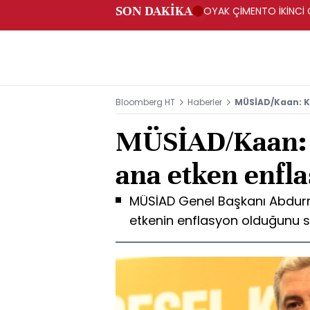
SON DAKİKA
OYAK ÇİMENTO İKİNCİ Ç
Bloomberg HT
Haberler
MÜSİAD/Kaan: K
MÜSİAD/Kaan: 
ana etken enfl
MÜSİAD Genel Başkanı Abdurr
etkenin enflasyon olduğunu s