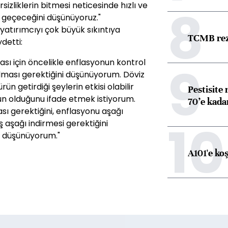
8
rsizliklerin bitmesi neticesinde hızlı ve
ışa geçeceğini düşünüyoruz."
 yatırımcıyı çok büyük sıkıntıya
TCMB reze
detti:
ası için öncelikle enflasyonun kontrol
9
ırılması gerektiğini düşünüyorum. Döviz
rün getirdiği şeylerin etkisi olabilir
Pestisite
n olduğunu ifade etmek istiyorum.
70’e kadar
ası gerektiğini, enflasyonu aşağı
10
 aşağı indirmesi gerektiğini
ı düşünüyorum."
A101'e ko