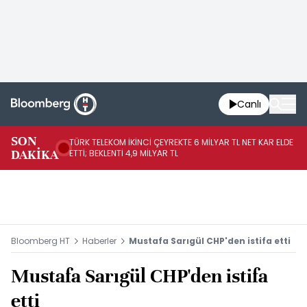
Canlı
SON
TÜRK TELEKOM İKİNCİ ÇEYREKTE 6 MİLYAR TL NET KAR ELDE
AB
DAKİKA
ETTİ; BEKLENTİ 4,9 MİLYAR TL
İR
Bloomberg HT
Haberler
Mustafa Sarıgül CHP'den istifa etti
Mustafa Sarıgül CHP'den istifa
etti