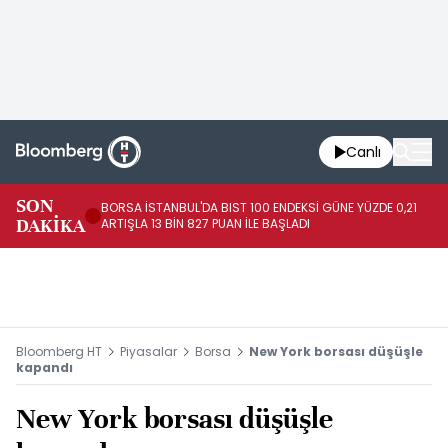
Canlı
SON
BORSA İSTANBUL'DA BIST 100 ENDEKSİ GÜNE YÜZDE 0,21
GÜ
DAKİKA
ARTIŞLA 13 BİN 827 PUAN İLE BAŞLADI
TA
Bloomberg HT
Piyasalar
Borsa
New York borsası düşüşle
kapandı
New York borsası düşüşle