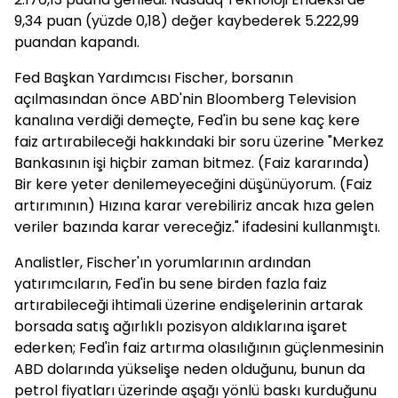
9,34 puan (yüzde 0,18) değer kaybederek 5.222,99
puandan kapandı.
Fed Başkan Yardımcısı Fischer, borsanın
açılmasından önce ABD'nin Bloomberg Television
kanalına verdiği demeçte, Fed'in bu sene kaç kere
faiz artırabileceği hakkındaki bir soru üzerine "Merkez
Bankasının işi hiçbir zaman bitmez. (Faiz kararında)
Bir kere yeter denilemeyeceğini düşünüyorum. (Faiz
artırımının) Hızına karar verebiliriz ancak hıza gelen
veriler bazında karar vereceğiz." ifadesini kullanmıştı.
Analistler, Fischer'ın yorumlarının ardından
yatırımcıların, Fed'in bu sene birden fazla faiz
artırabileceği ihtimali üzerine endişelerinin artarak
borsada satış ağırlıklı pozisyon aldıklarına işaret
ederken; Fed'in faiz artırma olasılığının güçlenmesinin
ABD dolarında yükselişe neden olduğunu, bunun da
petrol fiyatları üzerinde aşağı yönlü baskı kurduğunu