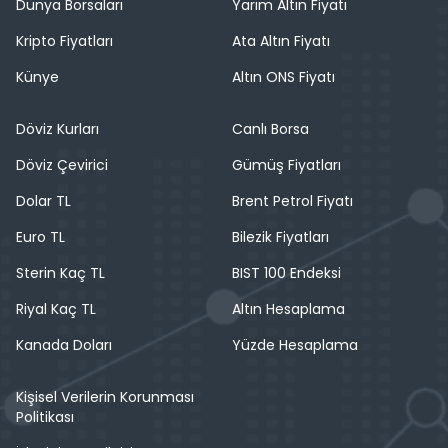
Dünya Borsaları
Yarım Altın Fiyatı
Kripto Fiyatları
Ata Altın Fiyatı
Künye
Altın ONS Fiyatı
Döviz Kurları
Canlı Borsa
Döviz Çevirici
Gümüş Fiyatları
Dolar TL
Brent Petrol Fiyatı
Euro TL
Bilezik Fiyatları
Sterin Kaç TL
BIST 100 Endeksi
Riyal Kaç TL
Altın Hesaplama
Kanada Doları
Yüzde Hesaplama
Kişisel Verilerin Korunması
Politikası