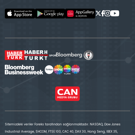
Sitemizdeki veriler Foreks tarafından sağlanmaktadır. NASDAQ, Dow Jones
Industrial Average, SHCOM, FTSE 100, CAC 40, DAX 30, Hang Seng, IBEX 35,