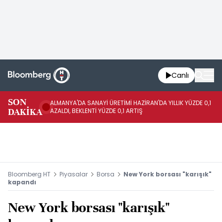
Canlı
SON
ALMANYA'DA SANAYİ ÜRETİMİ HAZİRAN'DA YILLIK YÜZDE 0,1
AL
DAKİKA
AZALDI, BEKLENTİ YÜZDE 0,1 ARTIŞ
AR
Bloomberg HT
Piyasalar
Borsa
New York borsası "karışık"
kapandı
New York borsası "karışık"