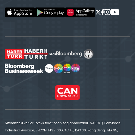
Sitemizdeki veriler Foreks tarafından sağlanmaktadır. NASDAQ, Dow Jones
Industrial Average, SHCOM, FTSE 100, CAC 40, DAX 30, Hang Seng, IBEX 35,