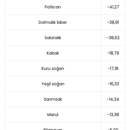
Patlıcan
-41,27
Dolmalık biber
-38,91
Salatalık
-38,62
Kabak
-18,76
Kuru soğan
-17,18
Yeşil soğan
-16,33
Sarımsak
-14,34
Marul
-13,38