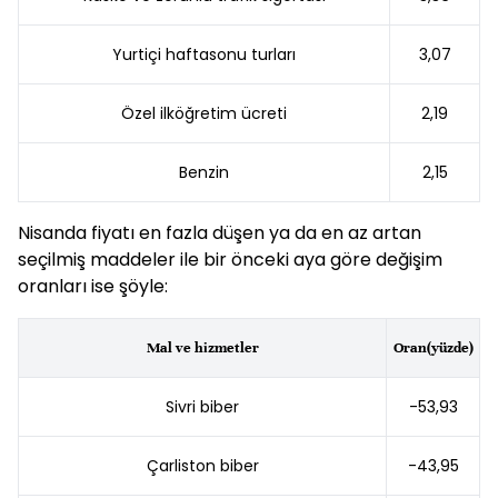
Yurtiçi haftasonu turları
3,07
Özel ilköğretim ücreti
2,19
Benzin
2,15
Nisanda fiyatı en fazla düşen ya da en az artan
seçilmiş maddeler ile bir önceki aya göre değişim
oranları ise şöyle:
Mal ve hizmetler
Oran(yüzde)
Sivri biber
-53,93
Çarliston biber
-43,95