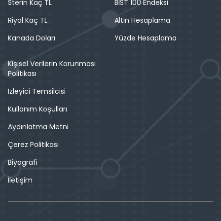
Sterin Kaç TL
BIST 100 Endeksi
Riyal Kaç TL
Altın Hesaplama
Kanada Doları
Yüzde Hesaplama
Kişisel Verilerin Korunması
Politikası
İzleyici Temsilcisi
Kullanım Koşulları
Aydınlatma Metni
Çerez Politikası
Biyografi
İletişim