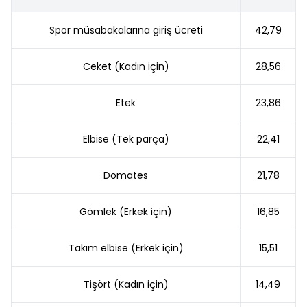
Spor müsabakalarına giriş ücreti
42,79
Ceket (Kadın için)
28,56
Etek
23,86
Elbise (Tek parça)
22,41
Domates
21,78
Gömlek (Erkek için)
16,85
Takım elbise (Erkek için)
15,51
Tişört (Kadın için)
14,49