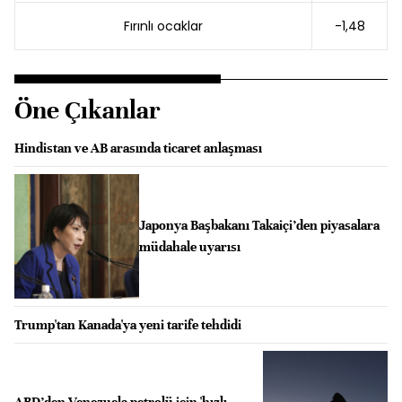
Fırınlı ocaklar
-1,48
Öne Çıkanlar
Hindistan ve AB arasında ticaret anlaşması
Japonya Başbakanı Takaiçi’den piyasalara
müdahale uyarısı
Trump'tan Kanada'ya yeni tarife tehdidi
ABD’den Venezuela petrolü için 'hızlı