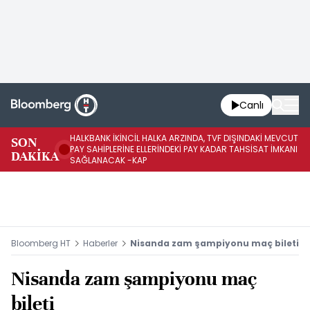
Canlı
HALKBANK İKİNCİL HALKA ARZINDA, TVF DIŞINDAKİ MEVCUT
HA
SON
PAY SAHİPLERİNE ELLERİNDEKİ PAY KADAR TAHSİSAT İMKANI
KO
DAKİKA
SAĞLANACAK -KAP
-K
Bloomberg HT
Haberler
Nisanda zam şampiyonu maç bileti
Nisanda zam şampiyonu maç
bileti