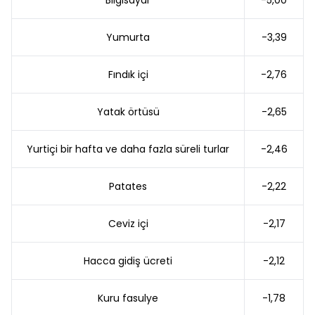
Bilgisayar
-5,00
Yumurta
-3,39
Fındık içi
-2,76
Yatak örtüsü
-2,65
Yurtiçi bir hafta ve daha fazla süreli turlar
-2,46
Patates
-2,22
Ceviz içi
-2,17
Hacca gidiş ücreti
-2,12
Kuru fasulye
-1,78