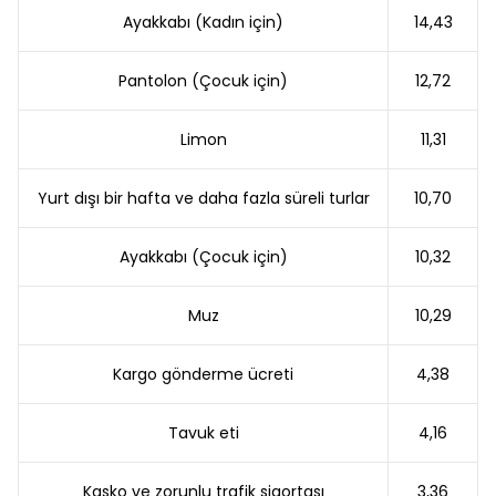
Ayakkabı (Kadın için)
14,43
Pantolon (Çocuk için)
12,72
Limon
11,31
Yurt dışı bir hafta ve daha fazla süreli turlar
10,70
Ayakkabı (Çocuk için)
10,32
Muz
10,29
Kargo gönderme ücreti
4,38
Tavuk eti
4,16
Kasko ve zorunlu trafik sigortası
3,36