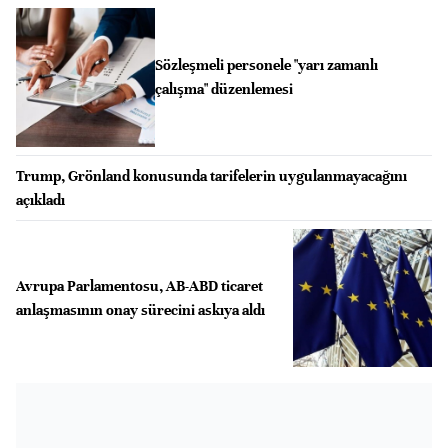
Sözleşmeli personele "yarı zamanlı
çalışma" düzenlemesi
Trump, Grönland konusunda tarifelerin uygulanmayacağını
açıkladı
Avrupa Parlamentosu, AB-ABD ticaret
anlaşmasının onay sürecini askıya aldı