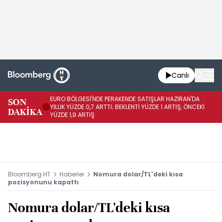
Canlı
EURO BÖLGESİ'NDE PERAKENDE SATIŞLAR HAZİRAN'DA
EU
SON
YILLIK YÜZDE 0,7 ARTTI; BEKLENTİ YÜZDE 1 ARTIŞ, ÖNCEKİ
AY
DAKİKA
YÜZDE 1,9 ARTIŞ
ÖN
Bloomberg HT
Haberler
Nomura dolar/TL'deki kısa
pozisyonunu kapattı
Nomura dolar/TL'deki kısa