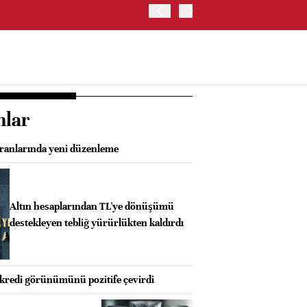
İRAN VE UMMAN, HÜRMÜZ 
OLUŞTURMAYI PLANLIYOR
nlar
oranlarında yeni düzenleme
Altın hesaplarından TL'ye dönüşümü
destekleyen tebliğ yürürlükten kaldırdı
n kredi görünümünü pozitife çevirdi