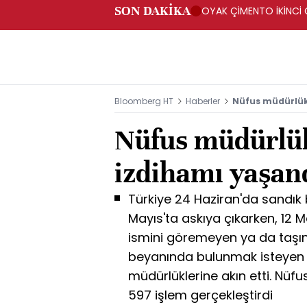
SON DAKİKA
OYAK ÇİMENTO İKİNCİ Ç
Bloomberg HT
Haberler
Nüfus müdürlük
Nüfus müdürlü
izdihamı yaşan
Türkiye 24 Haziran'da sandık 
Mayıs'ta askıya çıkarken, 12 Ma
ismini göremeyen ya da taşı
beyanında bulunmak isteyen 
müdürlüklerine akın etti. Nüfu
597 işlem gerçekleştirdi