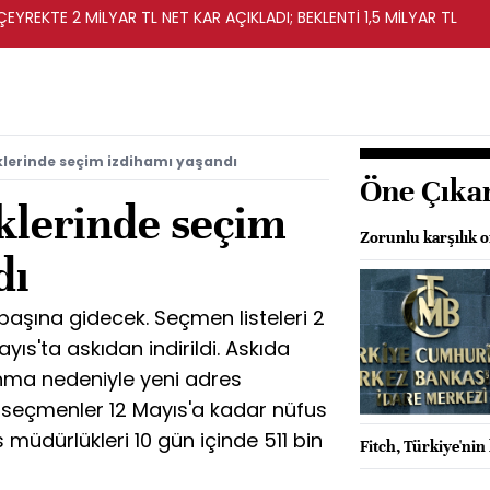
EYREKTE 2 MİLYAR TL NET KAR AÇIKLADI; BEKLENTİ 1,5 MİLYAR TL
lerinde seçim izdihamı yaşandı
Öne Çıka
klerinde seçim
Zorunlu karşılık 
dı
başına gidecek. Seçmen listeleri 2
yıs'ta askıdan indirildi. Askıda
nma nedeniyle yeni adres
seçmenler 12 Mayıs'a kadar nüfus
s müdürlükleri 10 gün içinde 511 bin
Fitch, Türkiye'ni