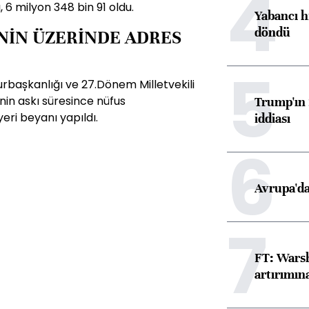
4
ı, 6 milyon 348 bin 91 oldu.
Yabancı h
döndü
İNİN ÜZERİNDE ADRES
5
rbașkanlığı ve 27.Dönem Milletvekili
nin askı süresince nüfus
Trump'ın 
eri beyanı yapıldı.
iddiası
6
Avrupa'da
7
FT: Warsh
artırımın