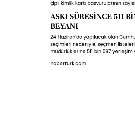
çipli kimlik kartı bașvurularının sayıs
ASKI SÜRESİNCE 511 B
BEYANI
24 Haziran'da yapılacak olan Cumhu
seçimleri nedeniyle, seçmen listeleri
müdürlüklerine 511 bin 597 yerleșim y
haberturk.com