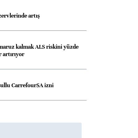
rvlerinde artış
 maruz kalmak ALS riskini yüzde
 artırıyor
şullu CarrefourSA izni