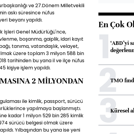
rbașkanlığı ve 27.Dönem Milletvekili
nin askı süresince nüfus
eri beyanı yapıldı.
En Çok O
1
ık İșleri Genel Müdürlüğü'nce,
enme, boșanma, gaiplik, idari kayıt
‘ABD’yi s
ağı, tanıma, vatandașlık, velayet,
değerlen
olmak üzere toplam 3 milyon 588 bin
2018 tarihinden bu yana il ve ilçe nüfus
2
5 kişiye işlem yapıldı.
AMASINA 2 MİLYONDAN
TMO fındık
3
ygulaması ile kimlik, passport, sürücü
dürlüklerince yapılmaya bașlanmıștı.
Küresel a
e kadar 1 milyon 529 bin 285 kimlik
n 974 sürücü belgesi olmak üzere
apıldı. Yılbaşından bu yana ise yeni