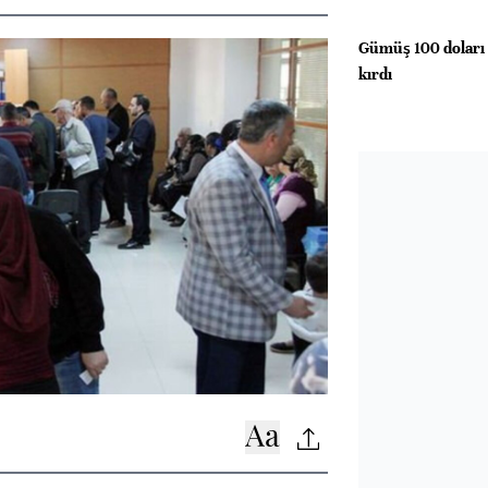
Gümüş 100 doları 
kırdı