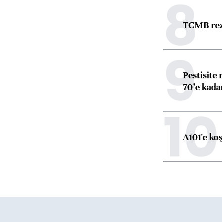
8
TCMB reze
9
Pestisite
70’e kadar
10
A101'e ko