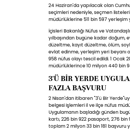
24 Haziran'da yapılacak olan Cumhu
seçimleri nedeniyle, seçmen listeleri
müdürlüklerine 511 bin 597 yerleșim y
İçisleri Bakanlığı Nüfus ve Vatandașl
yılbașından bugüne kadar doğum, evl
düzeltme, kayıt düzeltme, ölüm, soyb
evlat edinme, yerleșim yeri beyanı 
958 nüfus olayı tescil edildi. 1 Ocak 
müdürlüklerince 10 milyon 440 bin 94
3'Ü BİR YERDE UYGUL
FAZLA BAŞVURU
2 Nisan'dan itibaren "3'ü Bir Yerde"u
belgesi işlemleri il ve ilçe nüfus mü
Uygulamanın bașladığı günden bugün
kartı, 226 bin 922 pasaport, 276 bi
toplam 2 milyon 33 bin 181 bașvuru y