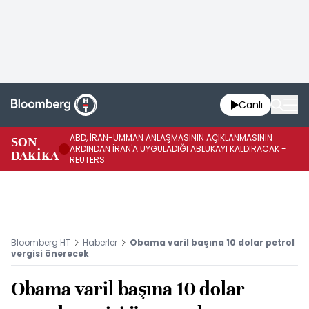
Canlı
ABD, İRAN-UMMAN ANLAŞMASININ AÇIKLANMASININ
AB
SON
ARDINDAN İRAN'A UYGULADIĞI ABLUKAYI KALDIRACAK -
GE
DAKİKA
REUTERS
UY
Bloomberg HT
Haberler
Obama varil başına 10 dolar petrol
vergisi önerecek
Obama varil başına 10 dolar