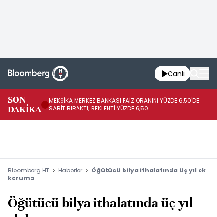
Canlı
SON
MEKSİKA MERKEZ BANKASI FAİZ ORANINI YÜZDE 6,50'DE
OY
DAKİKA
SABİT BIRAKTI; BEKLENTİ YÜZDE 6,50
AÇ
Bloomberg HT
Haberler
Öğütücü bilya ithalatında üç yıl ek
koruma
Öğütücü bilya ithalatında üç yıl