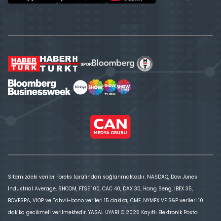
Sitemizdeki veriler Foreks tarafından sağlanmaktadır. NASDAQ, Dow Jones
Industrial Average, SHCOM, FTSE 100, CAC 40, DAX 30, Hang Seng, IBEX 35,
BOVESPA, VİOP ve Tahvil-bono verileri 15 dakika; CME, NYMEX VE S&P verileri 10
dakika gecikmeli verilmektedir. YASAL UYARI © 2026 Kayıtlı Elektronik Posta