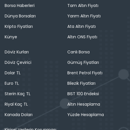
Borsa Haberleri
Tam Altın Fiyatı
Dünya Borsaları
Yarım Altın Fiyatı
Kripto Fiyatları
Ata Altın Fiyatı
Künye
Altın ONS Fiyatı
Döviz Kurları
Canlı Borsa
Döviz Çevirici
Gümüş Fiyatları
Dolar TL
Brent Petrol Fiyatı
Euro TL
Bilezik Fiyatları
Sterin Kaç TL
BIST 100 Endeksi
Riyal Kaç TL
Altın Hesaplama
Kanada Doları
Yüzde Hesaplama
Kişisel Verilerin Korunması