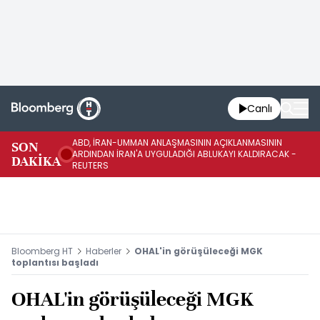
Canlı
ABD, İRAN-UMMAN ANLAŞMASININ AÇIKLANMASININ
AB
SON
ARDINDAN İRAN'A UYGULADIĞI ABLUKAYI KALDIRACAK -
GE
DAKİKA
REUTERS
UY
Bloomberg HT
Haberler
OHAL'in görüşüleceği MGK
toplantısı başladı
OHAL'in görüşüleceği MGK