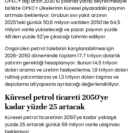
OPEC+ dışı arzın 2030'lu yıllarda yatay seyretmesiyle
birlikte OPEC+ ülkelerinin küresel piyasadaki payının
artması bekleniyor. Grubun sıvı yakıt arzının
2025'teki günlük 50,6 milyon varilden 2050'de 64,5
milyon varile yükseleceği ve pazar payının yüzde
48'den yüzde 52'ye çıkacağı tahmin ediliyor.
Öngörülen petrol talebinin karşılanabilmesi için
2026-2050 döneminde toplam 17,7 trilyon dolarlık
yatırım gerektiği hesaplanıyor. Bunun 14,5 trilyon
doları arama ve üretim faaliyetlerine, 1,9 trilyon doları
rafinaj yatırımlarına ve 1,3 trilyon doları taşıma ve
depolama altyapısına ayrılacağı değerlendiriliyor.
Küresel petrol ticareti 2050'ye
kadar yüzde 25 artacak
Küresel petrol ticaretinin 2050'ye kadar yaklaşık
yüzde 25 artarak günlük 69 milyon varile ulaşması
bekleniyor.