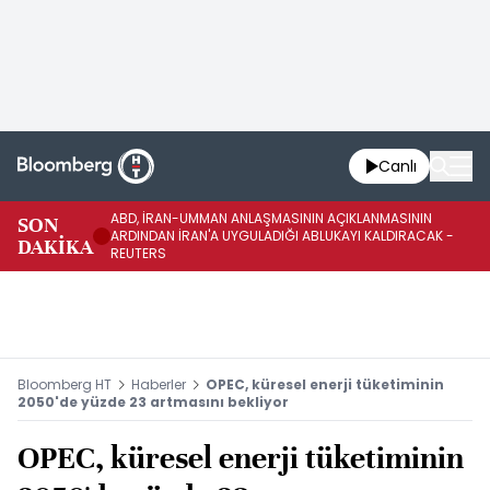
Canlı
ABD, İRAN-UMMAN ANLAŞMASININ AÇIKLANMASININ
AB
SON
ARDINDAN İRAN'A UYGULADIĞI ABLUKAYI KALDIRACAK -
GE
DAKİKA
REUTERS
UY
Bloomberg HT
Haberler
OPEC, küresel enerji tüketiminin
2050'de yüzde 23 artmasını bekliyor
OPEC, küresel enerji tüketiminin