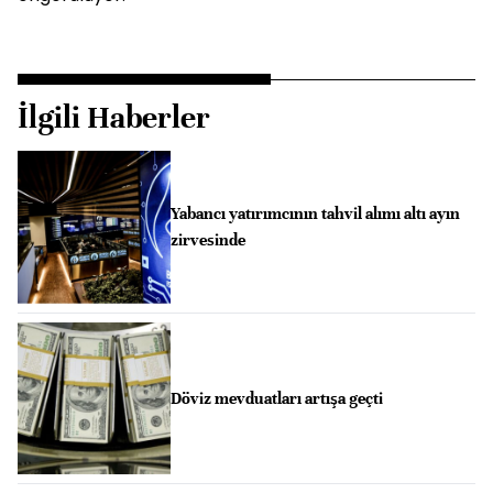
İlgili Haberler
Yabancı yatırımcının tahvil alımı altı ayın
zirvesinde
Döviz mevduatları artışa geçti