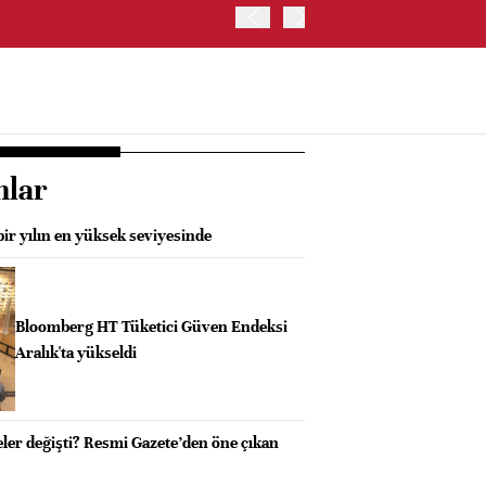
UEFA, FIFA'YA KARŞI BO
nlar
bir yılın en yüksek seviyesinde
Bloomberg HT Tüketici Güven Endeksi
Aralık'ta yükseldi
neler değişti? Resmi Gazete’den öne çıkan