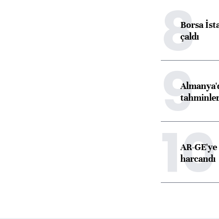
8
Borsa İst
çaldı
9
Almanya'd
tahminler
10
AR-GE'ye 
harcandı