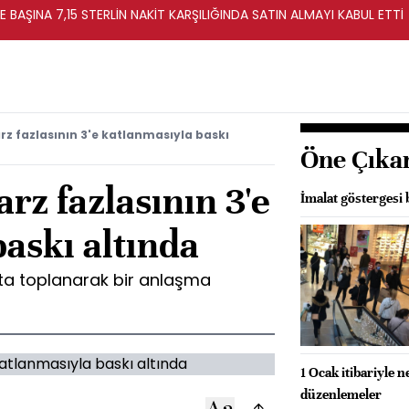
E BAŞINA 7,15 STERLİN NAKİT KARŞILIĞINDA SATIN ALMAYI KABUL ETTİ
rz fazlasının 3'e katlanmasıyla baskı
Öne Çıka
rz fazlasının 3'e
İmalat göstergesi 
askı altında
ta toplanarak bir anlaşma
1 Ocak itibariyle 
düzenlemeler