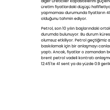
diğer üreticiler kapasitelerini güçle
üretim fiyatlardaki düşüşü hafifletiy
yapmaması durumunda fiyatların 40
olduğunu tahmin ediyor.
Petrol, son 10 yılın başlarındaki orta
durumda bulunuyor. Bu durum küresel
olumsuz etkiliyor. Petrol geçtiğimiz 
baskılamak için bir anlaşmayı canlan
yaptı. Ancak, fiyatlar o zamandan 
brent petrol vadeli kontratı anlaşm
12:45'te 41 sent ya da yüzde 0.9 geri