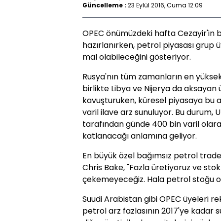
Güncelleme :
23 Eylül 2016, Cuma 12:09
OPEC önümüzdeki hafta Cezayir'in 
hazırlanırken, petrol piyasası grup
mal olabileceğini gösteriyor.
Rusya'nın tüm zamanların en yüksek
birlikte Libya ve Nijerya da aksayan
kavuşturuken, küresel piyasaya bu 
varil ilave arz sunuluyor. Bu durum, U
tarafından günde 400 bin varil olar
katlanacağı anlamına geliyor.
En büyük özel bağımsız petrol trader
Chris Bake, "Fazla üretiyoruz ve sto
çekemeyeceğiz. Hala petrol stoğu ol
Suudi Arabistan gibi OPEC üyeleri re
petrol arz fazlasının 2017'ye kadar s