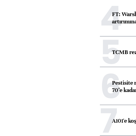
4
FT: Warsh
artırımın
5
TCMB reze
6
Pestisite
70’e kadar
7
A101'e ko