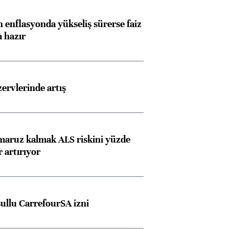
 enflasyonda yükseliş sürerse faiz
a hazır
rvlerinde artış
 maruz kalmak ALS riskini yüzde
 artırıyor
şullu CarrefourSA izni