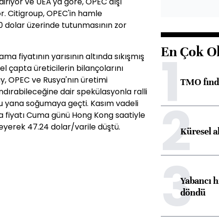
ndiriyor ve UEA'ya göre, OPEC dışı
or. Citigroup, OPEC'in hamle
 dolar üzerinde tutunmasının zor
En Çok O
1
lama fiyatının yarısının altında sıkışmış
 çapta üreticilerin bilançolarını
ay, OPEC ve Rusya'nın üretimi
TMO fındık
dırabileceğine dair spekülasyonla ralli
2
bu yana soğumaya geçti. Kasım vadeli
a fiyatı Cuma günü Hong Kong saatiyle
leyerek 47.24 dolar/varile düştü.
Küresel a
3
Yabancı h
döndü