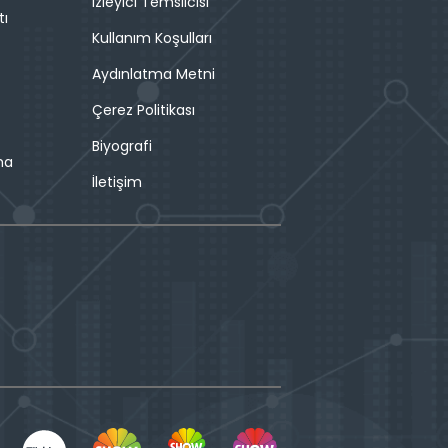
İzleyici Temsilcisi
tı
Kullanım Koşulları
Aydınlatma Metni
Çerez Politikası
Biyografi
ma
İletişim