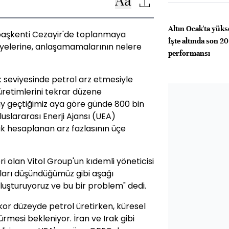
Altın Ocak'ta yüks
başkenti Cezayir'de toplanmaya
İşte altında son 20
 üyelerine, anlaşamamalarının nelere
performansı
 seviyesinde petrol arz etmesiyle
 üretimlerini tekrar düzene
ay geçtiğimiz aya göre günde 800 bin
luslararası Enerji Ajansı (UEA)
ak hesaplanan arz fazlasının üçe
i olan Vitol Group'un kıdemli yöneticisi
kları düşündüğümüz gibi aşağı
uşturuyoruz ve bu bir problem" dedi.
kor düzeyde petrol üretirken, küresel
ürmesi bekleniyor. İran ve Irak gibi