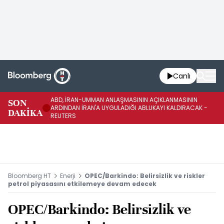
Canlı
ABD, İRAN-UMMAN ANLAŞMASININ AÇIKLANMASININ
AB
SON
ARDINDAN İRAN'A UYGULADIĞI ABLUKAYI KALDIRACAK -
GE
DAKİKA
REUTERS
UY
Bloomberg HT
Enerji
OPEC/Barkindo: Belirsizlik ve riskler
petrol piyasasını etkilemeye devam edecek
OPEC/Barkindo: Belirsizlik ve