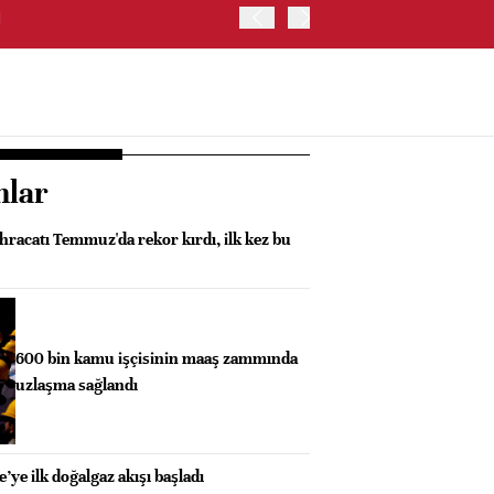
I
GÜNEY KORE'DE KOSPI E
nlar
ihracatı Temmuz'da rekor kırdı, ilk kez bu
600 bin kamu işçisinin maaş zammında
uzlaşma sağlandı
’ye ilk doğalgaz akışı başladı