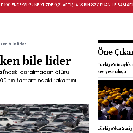
T 100 ENDEKSİ GÜNE YÜZDE 0,21 ARTIŞLA 13 BİN 827 PUAN İLE BAŞLAD
en bile lider
Öne Çıka
en bile lider
Türkiye’nin aylık 
esi'ndeki daralmadan ötürü
seviyeye ulaştı
06'nın tamamındaki rakamını
Türkiye’den Suriye