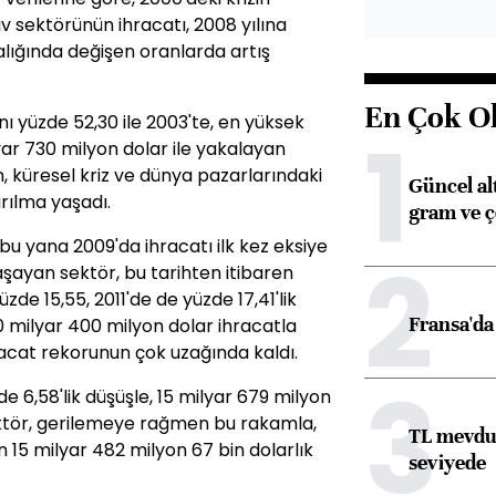
v sektörünün ihracatı, 2008 yılına
ralığında değişen oranlarda artış
En Çok O
ını yüzde 52,30 ile 2003'te, en yüksek
1
yar 730 milyon dolar ile yakalayan
, küresel kriz ve dünya pazarlarındaki
Güncel al
rılma yaşadı.
gram ve ç
u yana 2009'da ihracatı ilk kez eksiye
2
aşayan sektör, bu tarihten itibaren
zde 15,55, 2011'de de yüzde 17,41'lik
Fransa'da 
 20 milyar 400 milyon dolar ihracatla
cat rekorunun çok uzağında kaldı.
3
zde 6,58'lik düşüşle, 15 milyar 679 milyon
ektör, gerilemeye rağmen bu rakamla,
TL mevdua
 15 milyar 482 milyon 67 bin dolarlık
seviyede