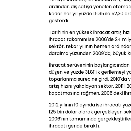
ardından dış satışa yönelen otomoti
kadar her yıl yüzde 16,35 ile 52,30 a
gösterdi.
Tarihinin en yüksek ihracat artış hız
ihracat rakamını ise 2008'de 24 mil
sektör, rekor yılının hemen ardından
daralma yüzünden 2009'da, büyük kı
İhracat serüveninin başlangıcından b
düşen ve yüzde 31,81'lik gerilemeyi y
toparlanma sürecine girdi. 2010'da yü
artış hızını yakalayan sektör, 2011'i
kapatmasına rağmen, 2008'deki ihra
2012 yılının 10 ayında ise ihracatı yü
125 bin dolar olarak gerçekleşen s
2006'nın tamamında gerçekleştirilen
ihracatı geride bıraktı.