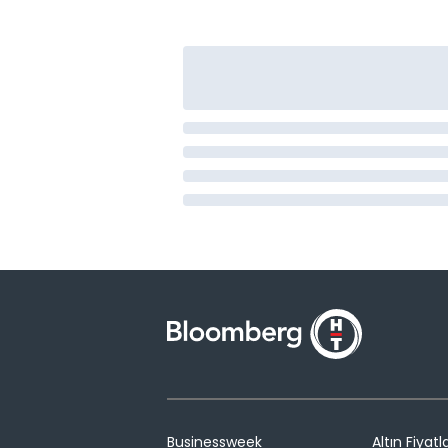
Businessweek
Altın Fiyatla