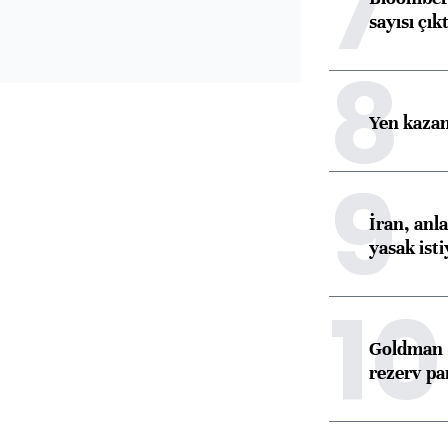
7
sayısı çıkt
8
Yen kazanç
9
İran, anl
yasak ist
10
Goldman S
rezerv pa