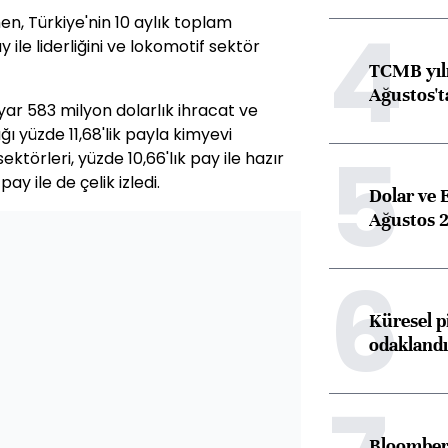
4
, Türkiye'nin 10 aylık toplam
y ile liderliğini ve lokomotif sektör
TCMB yılı
Ağustos't
lyar 583 milyon dolarlık ihracat ve
ı yüzde 11,68'lik payla kimyevi
5
törleri, yüzde 10,66'lık pay ile hazır
ay ile de çelik izledi.
Dolar ve 
Ağustos 2
6
Küresel p
odaklandı
Bloomberg