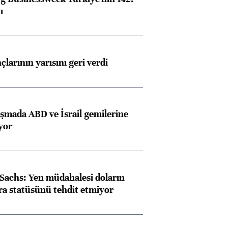
ı
larının yarısını geri verdi
aşmada ABD ve İsrail gemilerine
iyor
achs: Yen müdahalesi doların
ra statüsünü tehdit etmiyor