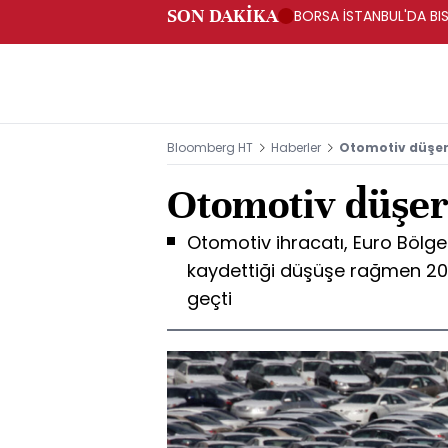
SON DAKİKA
BORSA İSTANBUL'DA BIS
Bloomberg HT
Haberler
Otomotiv düşerk
Otomotiv düşerk
Otomotiv ihracatı, Euro Bölg
kaydettiği düşüşe rağmen 20
geçti