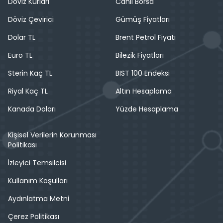
Döviz Kurları
Canlı Borsa
Döviz Çevirici
Gümüş Fiyatları
Dolar TL
Brent Petrol Fiyatı
Euro TL
Bilezik Fiyatları
Sterin Kaç TL
BIST 100 Endeksi
Riyal Kaç TL
Altın Hesaplama
Kanada Doları
Yüzde Hesaplama
Kişisel Verilerin Korunması
Politikası
İzleyici Temsilcisi
Kullanım Koşulları
Aydınlatma Metni
Çerez Politikası