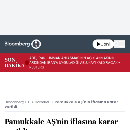
Canlı
ABD, İRAN-UMMAN ANLAŞMASININ AÇIKLANMASININ
AB
SON
ARDINDAN İRAN'A UYGULADIĞI ABLUKAYI KALDIRACAK -
GE
DAKİKA
REUTERS
UY
Bloomberg HT
Haberler
Pamukkale AŞ'nin iflasına karar
verildi
Pamukkale AŞ'nin iflasına karar