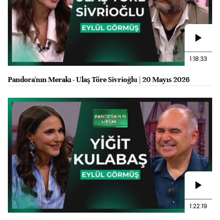
1:18:33
Pandora'nın Merakı - Ulaş Töre Sivrioğlu | 20 Mayıs 2026
1:22:19