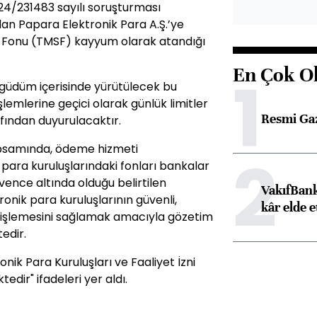
24/231483 sayılı soruşturması
an Papara Elektronik Para A.Ş.’ye
a Fonu (TMSF) kayyum olarak atandığı
En Çok O
1
eşgüdüm içerisinde yürütülecek bu
lemlerine geçici olarak günlük limitler
Resmi Ga
afından duyurulacaktır.
apsamında, ödeme hizmeti
2
 para kuruluşlarındaki fonları bankalar
ence altında olduğu belirtilen
VakıfBank
nik para kuruluşlarının güvenli,
kâr elde e
lde işlemesini sağlamak amacıyla gözetim
edir.
ik Para Kuruluşları ve Faaliyet İzni
dir" ifadeleri yer aldı.