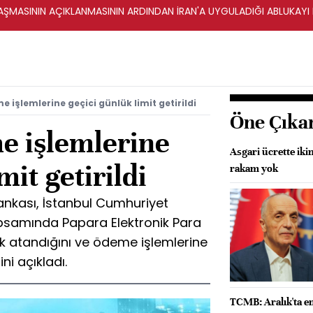
ŞMASININ AÇIKLANMASININ ARDINDAN İRAN'A UYGULADIĞI ABLUKAYI
 işlemlerine geçici günlük limit getirildi
Öne Çıka
e işlemlerine
Asgari ücrette iki
mit getirildi
rakam yok
nkası, İstanbul Cumhuriyet
psamında Papara Elektronik Para
k atandığını ve ödeme işlemlerine
ini açıkladı.
TCMB: Aralık'ta e