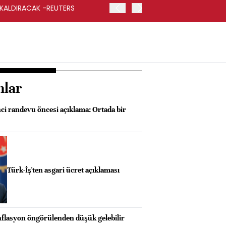
 KALDIRACAK -REUTERS
ABD DIŞİŞLERİ BAKANLIĞI
UYGULANACAK
nlar
nci randevu öncesi açıklama: Ortada bir
Türk-İş'ten asgari ücret açıklaması
nflasyon öngörülenden düşük gelebilir