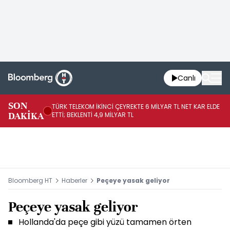
Canlı
SON
TÜRK TELEKOM İKİNCİ ÇEYREKTE 6 MİLYAR TL NET KAR ELDE
AB
DAKİKA
ETTİ; BEKLENTİ 4,9 MİLYAR TL
İR
Bloomberg HT
Haberler
Peçeye yasak geliyor
Peçeye yasak geliyor
Hollanda'da peçe gibi yüzü tamamen örten