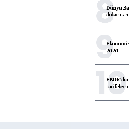
8
Dünya Ban
dolarlık h
9
Ekonomi v
2026
10
EBDK'dan 
tarifeleri