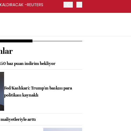
 KALDIRACAK -REUTERS
ABD DIŞİŞLERİ BAKANLIĞI
UYGULANACAK
nlar
50 baz puan indirim bekliyor
Fed/Kashkari: Trump'ın baskısı para
politikası kaynaklı
maliyetleriyle arttı