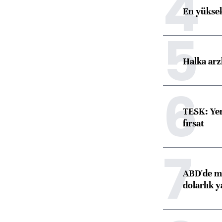
4
En yüksek
5
Halka arz
6
TESK: Yen
fırsat
7
ABD'de ma
dolarlık y