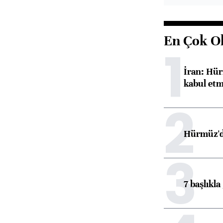
En Çok O
1
İran: Hür
kabul etm
2
Hürmüz'de
3
7 başlıkla