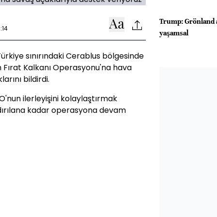
Trump: Grönland a
:14
yaşamsal
rkiye sınırındaki Cerablus bölgesinde
an Fırat Kalkanı Operasyonu'na hava
arını bildirdi.
O'nun ilerleyişini kolaylaştırmak
ldırılana kadar operasyona devam