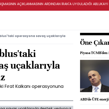
ŞMASININ AÇIKLANMASININ ARDINDAN İRAN'A UYGULADIĞI ABLUKAYI
blus'taki operasyona savaş uçaklarıyla
Öne Çıka
lus'taki
Piyasa TCMB'den 1
aş uçaklarıyla
uz
i Fırat Kalkanı operasyonuna
ABD'de ÜFE enerji 