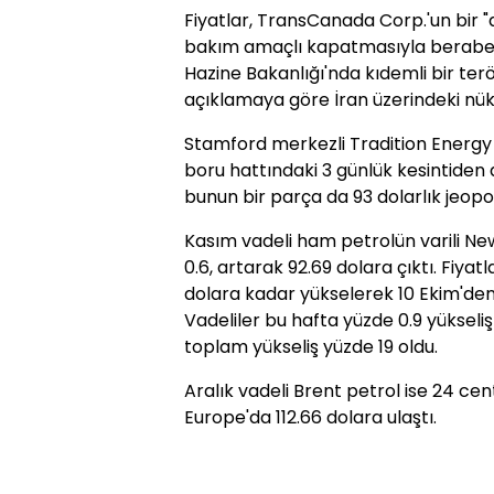
Fiyatlar, TransCanada Corp.'un bir "
bakım amaçlı kapatmasıyla beraber 
Hazine Bakanlığı'nda kıdemli bir terö
açıklamaya göre İran üzerindeki nük
Stamford merkezli Tradition Energy 
boru hattındaki 3 günlük kesintiden 
bunun bir parça da 93 dolarlık jeopol
Kasım vadeli ham petrolün varili New
0.6, artarak 92.69 dolara çıktı. Fiya
dolara kadar yükselerek 10 Ekim'de
Vadeliler bu hafta yüzde 0.9 yükseli
toplam yükseliş yüzde 19 oldu.
Aralık vadeli Brent petrol ise 24 cen
Europe'da 112.66 dolara ulaştı.