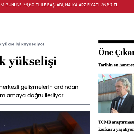
EM GÜNÜNE 76,60 TL İLE BAŞLADI, HALKA ARZ FİYATI 76,60 TL
ık yükselişi kaydediyor
Öne Çıka
ık yükselişi
Tarihin en hararet
erkezli gelişmelerin ardından
mamlamaya doğru ilerliyor
TCMB araştırması:
korkusu yaşatıyo