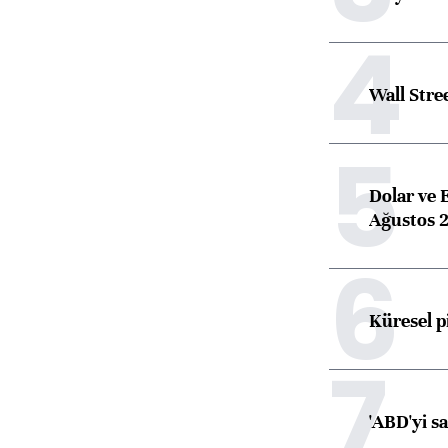
4
Wall Stre
5
Dolar ve 
Ağustos 2
6
Küresel p
7
'ABD'yi s