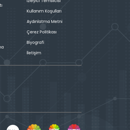
İzleyici Temsilcisi
tı
Kullanım Koşulları
Aydınlatma Metni
Çerez Politikası
Biyografi
ma
İletişim