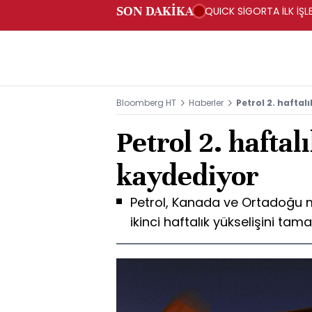
SON DAKİKA
QUICK SİGORTA İLK İŞL
Bloomberg HT
Haberler
Petrol 2. haftal
Petrol 2. haftal
kaydediyor
Petrol, Kanada ve Ortadoğu m
ikinci haftalık yükselişini ta