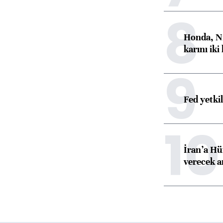
8
Honda, Ni
karını iki
9
Fed yetki
10
İran’a Hü
verecek 