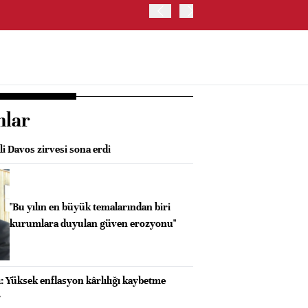
BIST 100 ENDEKSİ GÜNE Y
nlar
li Davos zirvesi sona erdi
"Bu yılın en büyük temalarından biri
kurumlara duyulan güven erozyonu"
 Yüksek enflasyon kârlılığı kaybetme
r