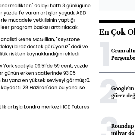
anormallikten" dolayı hattı 3 günlüğüne
yüzde 1'e varan artışlar yaşadı. ABD
rle mücadele yetkilisinin yaptığı
leer program baskısı arttırılacak.
En Çok O
1
analisti Gene McGillian, "Keystone
dolayı biraz destek görüyoruz" dedi ve
Gram alt
itik riskten kaynaklandığını ekledi.
Perşembe 
 York saatiyle 09:51'de 59 cent, yüzde
2
tlar günün erken saatlerinde 93.05
n bu yana en yüksek seviyeyi görmüştü.
ş kaydetti. 28 Haziran'dan bu yana ise
Google'ın
görev değ
tlik artışla Londra merkezli ICE Futures
3
Roundup d
milyar dol