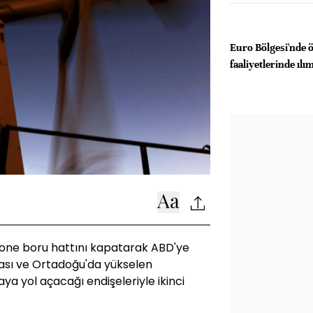
Euro Bölgesi'nde ö
faaliyetlerinde ıl
one boru hattını kapatarak ABD'ye
ması ve Ortadoğu'da yükselen
a yol açacağı endişeleriyle ikinci