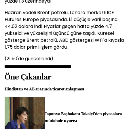
yüzde 1.3 üzerindeydi.
Haziran vadeli Brent petrolü, Londra merkezli ICE
Futures Europe piyasasında, 1.1 düşüşle varil başına
44.62 dolara indi. Fiyatlar geçen hafta yüzde 4.7
yükseldi ve yükselişini üçüncü güne taşıdı. Küresel
gösterge Brent petrolü, ABD göstergesi WTI'a kıyasla
1.75 dolar primli işlem gördü.
(21:50'de güncellendi)
Öne Çıkanlar
Hindistan ve AB arasında ticaret anlaşması
Japonya Başbakanı Takaiçi’den piyasalara
müdahale uyarısı