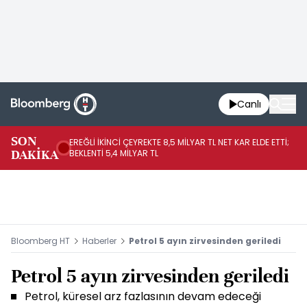
Canlı
SON
EREĞLİ İKİNCİ ÇEYREKTE 8,5 MİLYAR TL NET KAR ELDE ETTİ;
BO
DAKİKA
BEKLENTİ 5,4 MİLYAR TL
YÜ
Bloomberg HT
Haberler
Petrol 5 ayın zirvesinden geriledi
Petrol 5 ayın zirvesinden geriledi
Petrol, küresel arz fazlasının devam edeceği