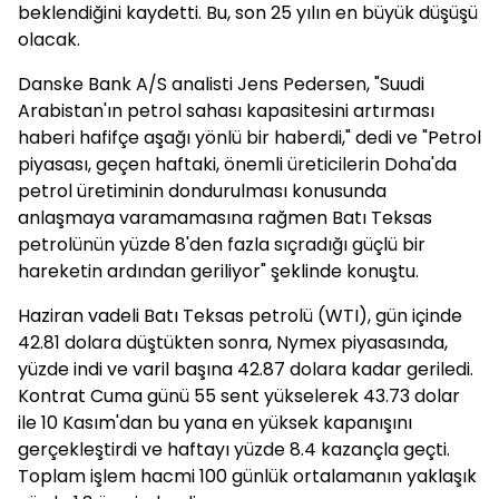
beklendiğini kaydetti. Bu, son 25 yılın en büyük düşüşü
olacak.
Danske Bank A/S analisti Jens Pedersen, "Suudi
Arabistan'ın petrol sahası kapasitesini artırması
haberi hafifçe aşağı yönlü bir haberdi," dedi ve "Petrol
piyasası, geçen haftaki, önemli üreticilerin Doha'da
petrol üretiminin dondurulması konusunda
anlaşmaya varamamasına rağmen Batı Teksas
petrolünün yüzde 8'den fazla sıçradığı güçlü bir
hareketin ardından geriliyor" şeklinde konuştu.
Haziran vadeli Batı Teksas petrolü (WTI), gün içinde
42.81 dolara düştükten sonra, Nymex piyasasında,
yüzde indi ve varil başına 42.87 dolara kadar geriledi.
Kontrat Cuma günü 55 sent yükselerek 43.73 dolar
ile 10 Kasım'dan bu yana en yüksek kapanışını
gerçekleştirdi ve haftayı yüzde 8.4 kazançla geçti.
Toplam işlem hacmi 100 günlük ortalamanın yaklaşık